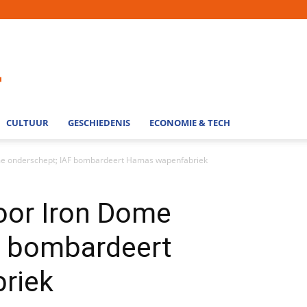
CULTUUR
GESCHIEDENIS
ECONOMIE & TECH
ome onderschept; IAF bombardeert Hamas wapenfabriek
oor Iron Dome
F bombardeert
riek