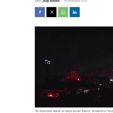
Door
Joop Soesan
-
19 december 2019
T
e
r
i
l
l
u
s
t
r
a
t
i
e
.
R
a
k
e
t
u
i
t
G
a
z
a
b
o
v
e
n
S
d
e
r
o
t
.
S
c
r
e
e
n
s
h
o
t
Y
o
u