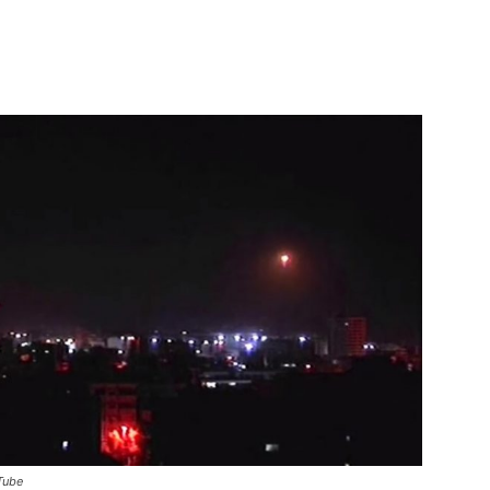
T
u
b
e