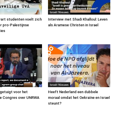
Israël Nieuws
art studenten voelt zich
Interview met Shadi Khalloul: Leven
or pro-Palestijnse
als Aramese Christen in Israel
ies
s
Israël Nieuws
 getuigt voor het
Heeft Nederland een dubbele
e Congres over UNRWA
moraal omdat het Oekraïne en Israel
steunt?