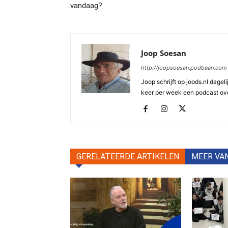
vandaag?
Joop Soesan
http://joopsoesan.podbean.com
Joop schrijft op joods.nl dagel
keer per week een podcast ove
GERELATEERDE ARTIKELEN
MEER VA