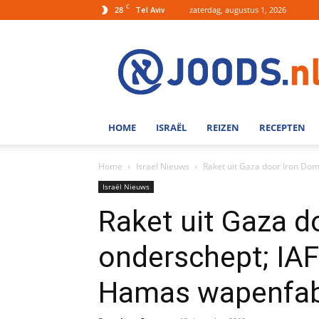
C
28
zaterdag, augustus 1, 2026
Tel Aviv
Joods.nl:
Nieuws
uit
Joods
Nederland
en
HOME
ISRAËL
REIZEN
RECEPTEN
Israel
Home
Israël Nieuws
Raket uit Gaza door Iron D
Israël Nieuws
Raket uit Gaza d
onderschept; IA
Hamas wapenfab