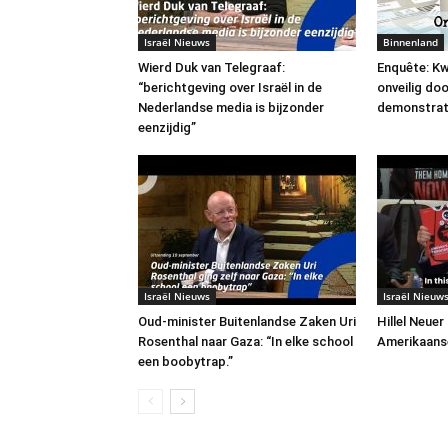
Israël Nieuws
Binnenland
Wierd Duk van Telegraaf:
Enquête: Kw
“berichtgeving over Israël in de
onveilig do
Nederlandse media is bijzonder
demonstrat
eenzijdig”
Israël Nieuws
Israël Nieuw
Oud-minister Buitenlandse Zaken Uri
Hillel Neuer
Rosenthal naar Gaza: “In elke school
Amerikaans
een boobytrap.”