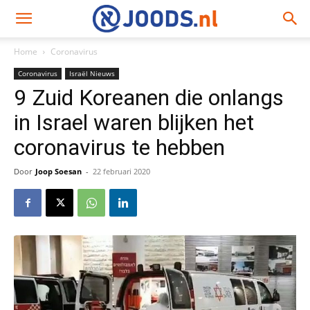
Home
Coronavirus
Coronavirus
Israël Nieuws
9 Zuid Koreanen die onlangs
in Israel waren blijken het
coronavirus te hebben
Door
Joop Soesan
-
22 februari 2020