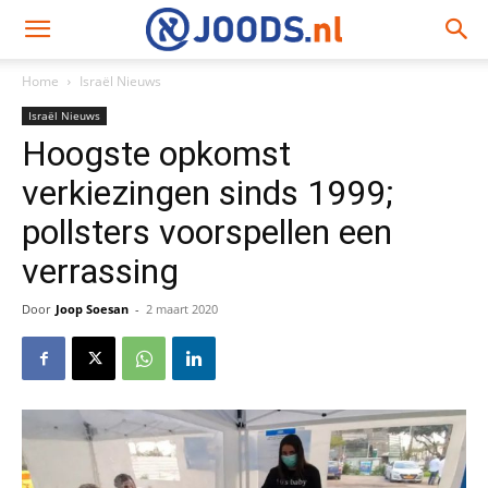
Home
Israël Nieuws
Israël Nieuws
Hoogste opkomst
verkiezingen sinds 1999;
pollsters voorspellen een
verrassing
Door
Joop Soesan
-
2 maart 2020