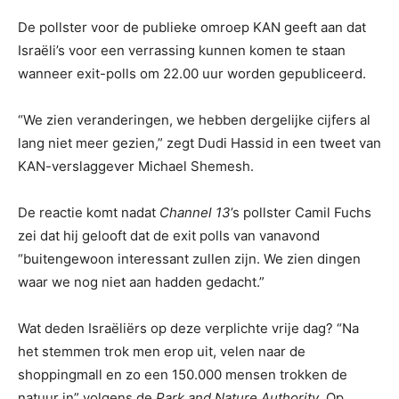
De pollster voor de publieke omroep KAN geeft aan dat
Israëli’s voor een verrassing kunnen komen te staan ​​
wanneer exit-polls om 22.00 uur worden gepubliceerd.
“We zien veranderingen, we hebben dergelijke cijfers al
lang niet meer gezien,” zegt Dudi Hassid in een tweet van
KAN-verslaggever Michael Shemesh.
De reactie komt nadat
Channel 13
’s pollster Camil Fuchs
zei dat hij gelooft dat de exit polls van vanavond
“buitengewoon interessant zullen zijn. We zien dingen
waar we nog niet aan hadden gedacht.”
Wat deden Israëliërs op deze verplichte vrije dag? “Na
het stemmen trok men erop uit, velen naar de
shoppingmall en zo een 150.000 mensen trokken de
natuur in” volgens de
Park and Nature Authority
. Op