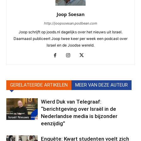
Joop Soesan
http://joopsoesan.podbean.com
Joop schrijft op joods.nl dagelijks over het nieuws uit Israel.
Daarnaast publiceert Joop twee keer per week een podcast over
Israel en de Joodse wereld.
GERELATEERDE ARTIKELEN
MEER VAN DEZE AUTEUR
Wierd Duk van Telegraaf:
“berichtgeving over Israël in de
Nederlandse media is bijzonder
Israël Nieuws
eenzijdig”
Enquête: Kwart studenten voelt zich