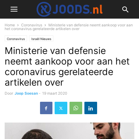
Home
Coronavirus
Ministerie van defensie neemt aankoop voor aan
het coronavirus gerelateerde artikelen over
Coronavirus
Israël Nieuws
Ministerie van defensie
neemt aankoop voor aan het
coronavirus gerelateerde
artikelen over
Door
Joop Soesan
-
19 maart 2020