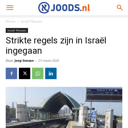
Home
Israël Nieuws
Israël Nieuws
Strikte regels zijn in Israël
ingegaan
Door
Joop Soesan
-
23 maart 2020