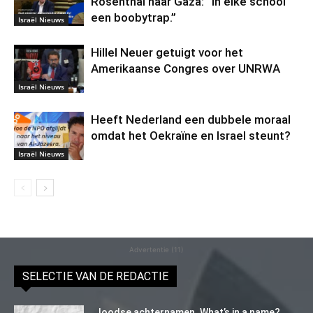
Rosenthal naar Gaza: “In elke school
een boobytrap.”
Israël Nieuws
Hillel Neuer getuigt voor het
Amerikaanse Congres over UNRWA
Israël Nieuws
Heeft Nederland een dubbele moraal
omdat het Oekraïne en Israel steunt?
Israël Nieuws
Advertentie (11)
SELECTIE VAN DE REDACTIE
Joodse achternamen. What’s in a name?