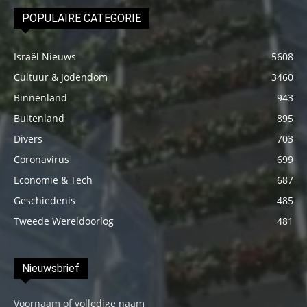
POPULAIRE CATEGORIE
Israël Nieuws
5608
Cultuur & Jodendom
3460
Binnenland
943
Buitenland
895
Divers
703
Coronavirus
699
Economie & Tech
687
Geschiedenis
485
Tweede Wereldoorlog
481
Nieuwsbrief
Voornaam of volledige naam