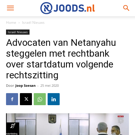
Home
Israël Nieuws
Israël Nieuws
Advocaten van Netanyahu
steggelen met rechtbank
over startdatum volgende
rechtszitting
Door
Joop Soesan
-
25 mei 2020