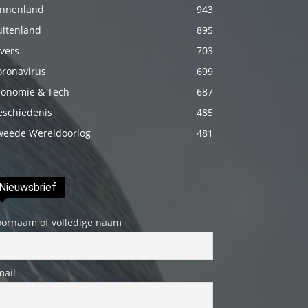
innenland
943
fakat
uitenland
böylesini
895
uzun
vers
703
zamandır
oronavirus
699
görmemiştir
conomie & Tech
687
hd
eschiedenis
485
porno
weede Wereldoorlog
481
Olgun
bir
kadının
Nieuwsbrief
evine
oornaam of volledige naam
paket
attıktan
sonra
mail
kadının
kendisine