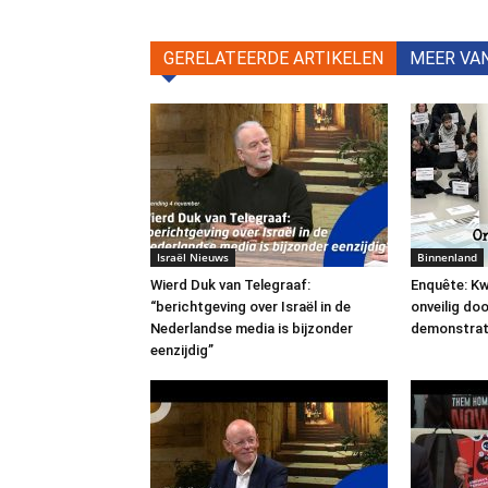
GERELATEERDE ARTIKELEN
MEER VA
Israël Nieuws
Binnenland
Wierd Duk van Telegraaf:
Enquête: Kw
“berichtgeving over Israël in de
onveilig do
Nederlandse media is bijzonder
demonstrat
eenzijdig”