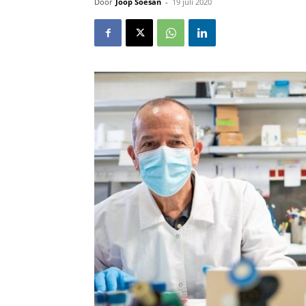
Door
Joop Soesan
-
19 juli 2020