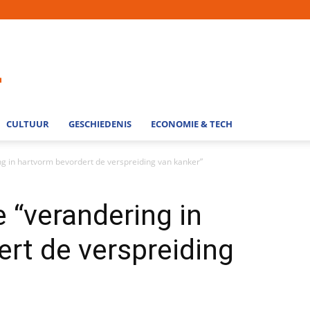
CULTUUR
GESCHIEDENIS
ECONOMIE & TECH
ing in hartvorm bevordert de verspreiding van kanker”
e “verandering in
rt de verspreiding