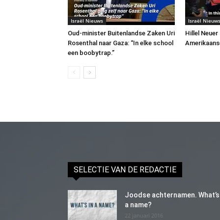
Israël Nieuws
Israël Nieuw
Oud-minister Buitenlandse Zaken Uri
Hillel Neuer
Rosenthal naar Gaza: “In elke school
Amerikaans
een boobytrap.”
SELECTIE VAN DE REDACTIE
Joodse achternamen. What’s 
a name?
22 januari 2016