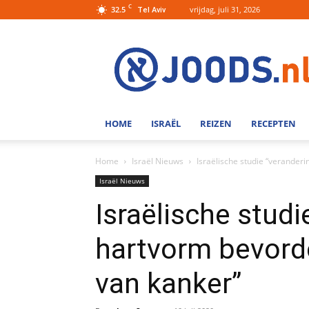
C
32.5
vrijdag, juli 31, 2026
Tel Aviv
Joods.nl:
Nieuws
uit
Joods
Nederland
en
HOME
ISRAËL
REIZEN
RECEPTEN
Israel
Home
Israël Nieuws
Israëlische studie “verander
Israël Nieuws
Israëlische studi
hartvorm bevorde
van kanker”