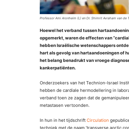
Professor Ami Aronheim (L) en Dr. Shimrit Avraham van de 
Hoewel het verband tussen hartaandoeningen
opgemerkt, waren de effecten van “cardial
hebben Israëlische wetenschappers ontdek
hart als gevolg van hartaandoeningen of h
het belang benadrukt van vroege diagnose
kankerpatiënten.
Onderzoekers van het Technion-Israel Instit
hebben de cardiale hermodellering in labo
verband toen ze zagen dat de gemanipulee
metastasen vertoonden.
In hun in het tijdschrift
Circulation
gepublice
techniek met de naam ’transverse aortic co