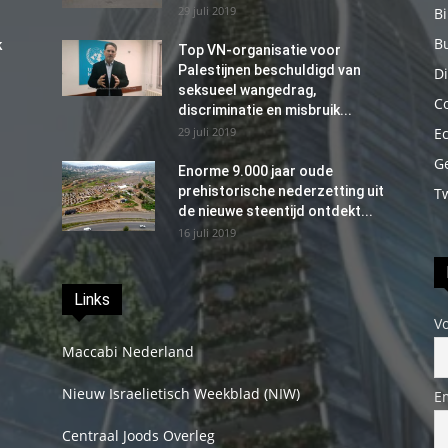
29 juli 2019
B
B
k
Top VN-organisatie voor
Palestijnen beschuldigd van
Di
seksueel wangedrag,
C
discriminatie en misbruik...
29 juli 2019
E
G
Enorme 9.000 jaar oude
prehistorische nederzetting uit
T
de nieuwe steentijd ontdekt...
16 juli 2019
Links
V
Maccabi Nederland
Nieuw Israelietisch Weekblad (NIW)
E
Centraal Joods Overleg