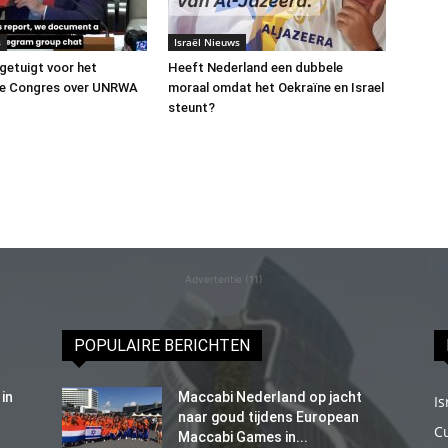
s
Israël Nieuws
 getuigt voor het
Heeft Nederland een dubbele
e Congres over UNRWA
moraal omdat het Oekraïne en Israel
steunt?
Advertentie (11)
POPULAIRE BERICHTEN
in
Maccabi Nederland op jacht
Is
naar goud tijdens European
C
Maccabi Games in...