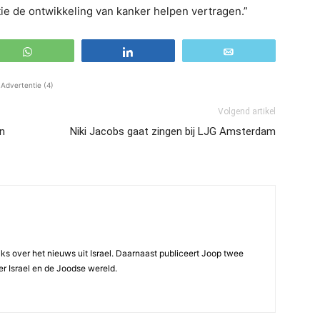
tie de ontwikkeling van kanker helpen vertragen.”
WhatsApp
Share
Email
Advertentie (4)
Volgend artikel
n
Niki Jacobs gaat zingen bij LJG Amsterdam
ijks over het nieuws uit Israel. Daarnaast publiceert Joop twee
r Israel en de Joodse wereld.