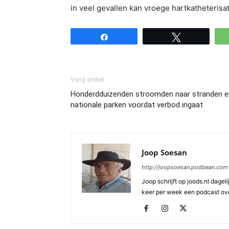
in veel gevallen kan vroege hartkatheterisa
Share
Tweet
Vorig artikel
Honderdduizenden stroomden naar stranden e
nationale parken voordat verbod ingaat
Joop Soesan
http://joopsoesan.podbean.com
Joop schrijft op joods.nl dagel
keer per week een podcast ove