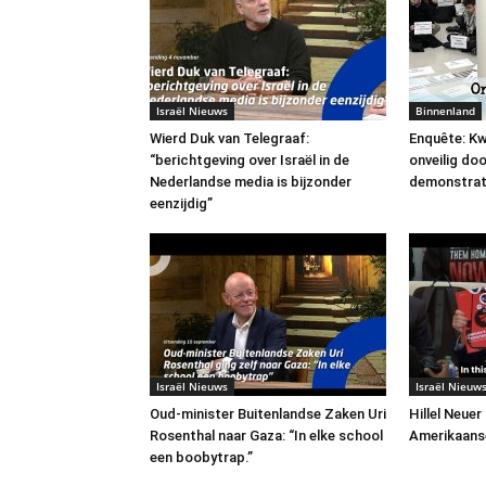
Israël Nieuws
Binnenland
Wierd Duk van Telegraaf:
Enquête: Kw
“berichtgeving over Israël in de
onveilig do
Nederlandse media is bijzonder
demonstrat
eenzijdig”
Israël Nieuws
Israël Nieuw
Oud-minister Buitenlandse Zaken Uri
Hillel Neuer
Rosenthal naar Gaza: “In elke school
Amerikaans
een boobytrap.”