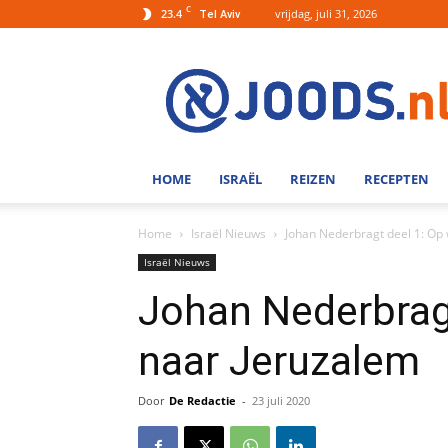
C
23.4
vrijdag, juli 31, 2026
Tel Aviv
Joods.nl:
Nieuws
uit
Joods
Nederland
en
HOME
ISRAËL
REIZEN
RECEPTEN
Israel
Home
Israël Nieuws
Johan Nederbragt deel 1: Op
Israël Nieuws
Johan Nederbrag
naar Jeruzalem
Door
De Redactie
-
23 juli 2020