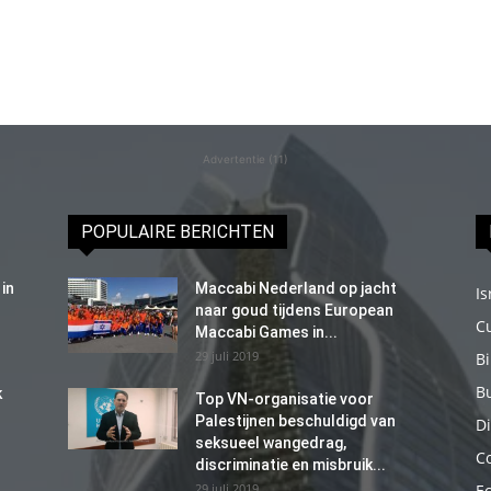
Advertentie (11)
POPULAIRE BERICHTEN
in
Maccabi Nederland op jacht
Is
naar goud tijdens European
C
Maccabi Games in...
29 juli 2019
B
B
k
Top VN-organisatie voor
Palestijnen beschuldigd van
Di
seksueel wangedrag,
C
discriminatie en misbruik...
29 juli 2019
E