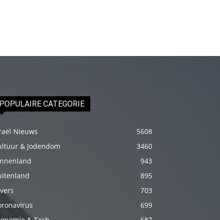
genç
adam
boş
zamanlarında
kuryecilik
yaparak
harçlığını
POPULAIRE CATEGORIE
çıkarmaktadır
türk
raël Nieuws
porno
5608
Gün
ultuur & Jodendom
3460
içerisinde
innenland
943
binbir
uitenland
895
çeşit
vers
703
insanla
oronavirus
699
karşılaşır
conomie & Tech
687