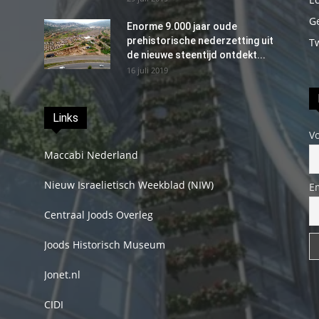
G
Enorme 9.000 jaar oude
prehistorische nederzetting uit
T
de nieuwe steentijd ontdekt...
16 juli 2019
Links
V
Maccabi Nederland
Nieuw Israelietisch Weekblad (NIW)
E
Centraal Joods Overleg
Joods Historisch Museum
Jonet.nl
CIDI