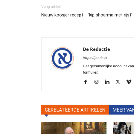
Vorig artikel
Nieuw koosjer recept – ‘kip shoarma met rijst’
De Redactie
https://joods.nl
Het gezamenlijke account van d
formulier.
GERELATEERDE ARTIKELEN
MEER VA