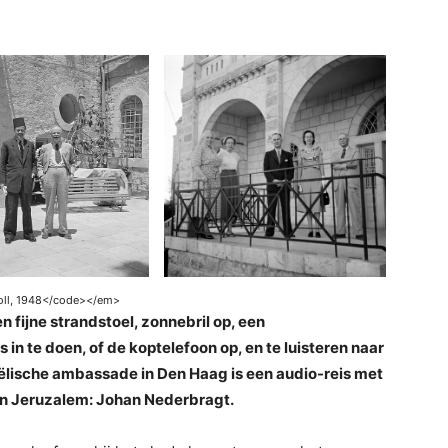
ll, 1948<
/code><
/em>
n fijne strandstoel, zonnebril op, een
in te doen, of de koptelefoon op, en te luisteren naar
ëlische ambassade in Den Haag is een audio-reis met
in Jeruzalem: Johan Nederbragt.