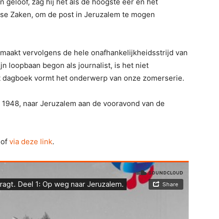
geloof, zag hij het als de hoogste eer en het
dse Zaken, om de post in Jeruzalem te mogen
 maakt vervolgens de hele onafhankelijkheidsstrijd van
n loopbaan begon als journalist, is het niet
Dat dagboek vormt het onderwerp van onze zomerserie.
r 1948, naar Jeruzalem aan de vooravond van de
 of
via deze link
.