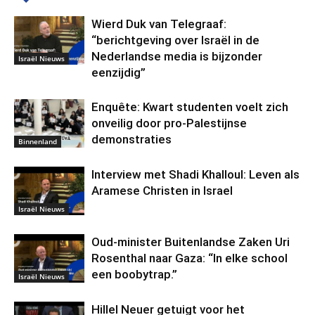
Wierd Duk van Telegraaf:
“berichtgeving over Israël in de
Nederlandse media is bijzonder
Israël Nieuws
eenzijdig”
Enquête: Kwart studenten voelt zich
onveilig door pro-Palestijnse
demonstraties
Binnenland
Interview met Shadi Khalloul: Leven als
Aramese Christen in Israel
Israël Nieuws
Oud-minister Buitenlandse Zaken Uri
Rosenthal naar Gaza: “In elke school
een boobytrap.”
Israël Nieuws
Hillel Neuer getuigt voor het