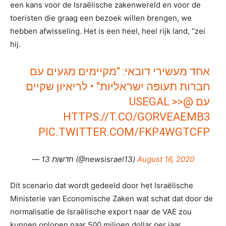
een kans voor de Israëlische zakenwereld en voor de
toeristen die graag een bezoek willen brengen, we
hebben afwisseling. Het is een heel, heel rijk land, ”zei
hij.
אחד מעשירי דובאי: "מקיימים מגעים עם
חברות תעופה ישראליות" • לריאיון שקיים
>>
@USEGAL
עם
HTTPS://T.CO/GORVEAEMB3
PIC.TWITTER.COM/FKP4WGTCFP
— חדשות 13 (@newsisrael13)
August 16, 2020
Dit scenario dat wordt gedeeld door het Israëlische
Ministerie van Economische Zaken wat schat dat door de
normalisatie de Israëlische export naar de VAE zou
kunnen oplopen naar 500 miljoen dollar per jaar.