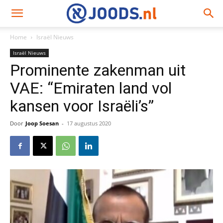
Home
Israël Nieuws
Israël Nieuws
Prominente zakenman uit
VAE: “Emiraten land vol
kansen voor Israëli’s”
Door
Joop Soesan
-
17 augustus 2020