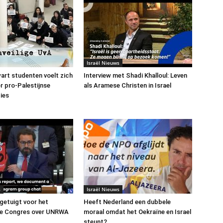
Israël Nieuws
art studenten voelt zich
Interview met Shadi Khalloul: Leven
or pro-Palestijnse
als Aramese Christen in Israel
ies
s
Israël Nieuws
 getuigt voor het
Heeft Nederland een dubbele
e Congres over UNRWA
moraal omdat het Oekraïne en Israel
steunt?