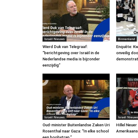
Israël Nieuws
Binnenland
Wierd Duk van Telegraaf:
Enquête: Kw
“berichtgeving over Israël in de
onveilig do
Nederlandse media is bijzonder
demonstrat
eenzijdig”
Israël Nieuws
Israël Nieuw
Oud-minister Buitenlandse Zaken Uri
Hillel Neuer
Rosenthal naar Gaza: “In elke school
Amerikaans
een boobytrap.”