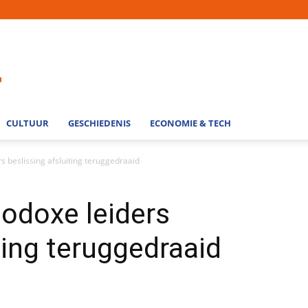
CULTUUR
GESCHIEDENIS
ECONOMIE & TECH
s beslissing afsluiting teruggedraaid
hodoxe leiders
ting teruggedraaid