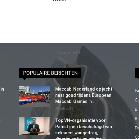
Advertentie (11)
POPULAIRE BERICHTEN
in
Maccabi Nederland op jacht
Is
naar goud tijdens European
C
Maccabi Games in...
29 juli 2019
B
B
k
Top VN-organisatie voor
Palestijnen beschuldigd van
Di
seksueel wangedrag,
C
discriminatie en misbruik...