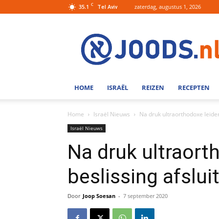
C
35.1
zaterdag, augustus 1, 2026
Tel Aviv
Joods.nl:
Nieuws
uit
Joods
Nederland
en
HOME
ISRAËL
REIZEN
RECEPTEN
Israel
Home
Israël Nieuws
Na druk ultraorthodoxe leider
Israël Nieuws
Na druk ultraort
beslissing afslui
Door
Joop Soesan
-
7 september 2020