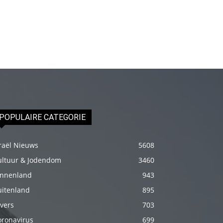
fakat
böylesini
uzun
zamandır
görmemiştir
hd
porno
Olgun
POPULAIRE CATEGORIE
bir
kadının
raël Nieuws
5608
evine
ultuur & Jodendom
3460
paket
innenland
943
attıktan
sonra
uitenland
895
kadının
vers
703
kendisine
oronavirus
699