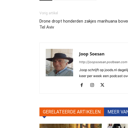
Vorig artikel
Drone dropt honderden zakjes marihuana bove
Tel Aviv
Joop Soesan
http://joopsoesan.podbean.com
Joop schrijft op joods.nl dagel
keer per week een podcast ove
GERELATEERDE ARTIKELEN
MEER VA