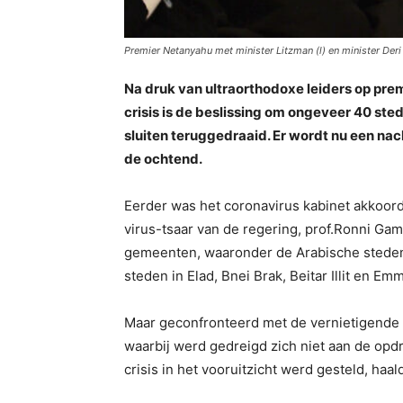
Premier Netanyahu met minister Litzman (l) en minister Deri
Na druk van ultraorthodoxe leiders op pre
crisis is de beslissing om ongeveer 40 st
sluiten teruggedraaid. Er wordt nu een nacht
de ochtend.
Eerder was het coronavirus kabinet akkoor
virus-tsaar van de regering, prof.Ronni G
gemeenten, waaronder de Arabische steden
steden in Elad, Bnei Brak, Beitar Illit en Em
Maar geconfronteerd met de vernietigende 
waarbij werd gedreigd zich niet aan de opd
crisis in het vooruitzicht werd gesteld, haa