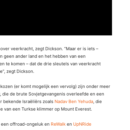
 over veerkracht, zegt Dickson. “Maar er is iets –
an geen ander land en het hebben van een
n te komen – dat de drie sleutels van veerkracht
je”, zegt Dickson.
 gekozen (er komt mogelijk een vervolg) zijn onder meer
, die de brute Sovjetgevangenis overleefde en een
er bekende Israëliërs zoals
Nadav Ben Yehuda
, die
de van een Turkse klimmer op Mount Everest.
ij een offroad-ongeluk en
ReWalk
en
UpNRide