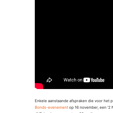
Enkele aanstaande afspraken die voor het p
Bonds-evenement
op 16 november, een ‘2 