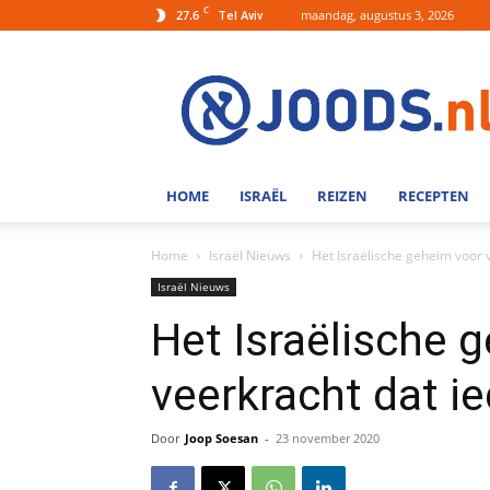
C
27.6
maandag, augustus 3, 2026
Tel Aviv
Joods.nl:
Nieuws
uit
Joods
Nederland
en
HOME
ISRAËL
REIZEN
RECEPTEN
Israel
Home
Israël Nieuws
Het Israëlische geheim voor 
Israël Nieuws
Het Israëlische 
veerkracht dat i
Door
Joop Soesan
-
23 november 2020