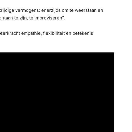
rijdige vermogens: enerzijds om te weerstaan ​​en
ntaan te zijn, te improviseren”.
eerkracht empathie, flexibiliteit en betekenis