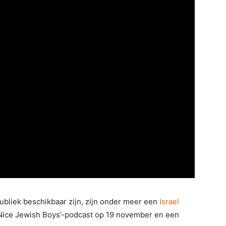
ubliek beschikbaar zijn, zijn onder meer een
Israel
Nice Jewish Boys’-podcast op 19 november en een