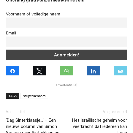
Voornaam of volledige naam
Email
Advertentie (4)
TAGS
striptekenaars
Vorig artikel
Volgend artikel
‘Dag Sinterklaasje…’ – Een
Het Israëlische geheim voor
nieuwe column van Simon
veerkracht dat iedereen kan
Soesan over Sinterklaas en
leren