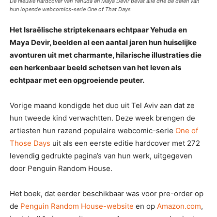
De nieuwe hardcover van Yehuda en Maya Devir bevat alle drie de delen van
hun lopende webcomics-serie One of That Days
Het Israëlische striptekenaars echtpaar Yehuda en
Maya Devir, beelden al een aantal jaren hun huiselijke
avonturen uit met charmante, hilarische illustraties die
een herkenbaar beeld schetsen van het leven als
echtpaar met een opgroeiende peuter.
Vorige maand kondigde het duo uit Tel Aviv aan dat ze
hun tweede kind verwachtten. Deze week brengen de
artiesten hun razend populaire webcomic-serie
One of
Those Days
uit als een eerste editie hardcover met 272
levendig gedrukte pagina’s van hun werk, uitgegeven
door Penguin Random House.
Het boek, dat eerder beschikbaar was voor pre-order op
de
Penguin Random House-website
en op
Amazon.com
,