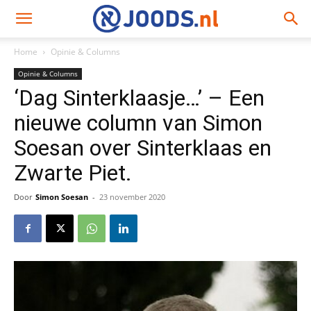
Home
Opinie & Columns
Opinie & Columns
‘Dag Sinterklaasje…’ – Een
nieuwe column van Simon
Soesan over Sinterklaas en
Zwarte Piet.
Door
Simon Soesan
-
23 november 2020