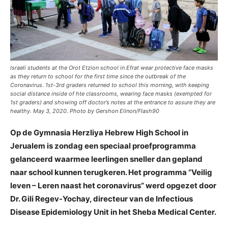
Israeli students at the Orot Etzion school in Efrat wear protective face masks
as they return to school for the first time since the outbreak of the
Coronavirus. 1st-3rd graders returned to school this morning, with keeping
social distance inside of hte classrooms, wearing face masks (exempted for
1st graders) and showing off doctor’s notes at the entrance to assure they are
healthy. May 3, 2020. Photo by Gershon Elinon/Flash90
Op de Gymnasia Herzliya Hebrew High School in
Jerualem is zondag een speciaal proefprogramma
gelanceerd waarmee leerlingen sneller dan gepland
naar school kunnen terugkeren. Het programma “Veilig
leven – Leren naast het coronavirus” werd opgezet door
Dr. Gili Regev-Yochay, directeur van de Infectious
Disease Epidemiology Unit in het Sheba Medical Center.