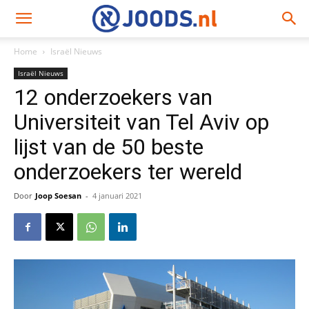
Home
Israël Nieuws
Israël Nieuws
12 onderzoekers van
Universiteit van Tel Aviv op
lijst van de 50 beste
onderzoekers ter wereld
Door
Joop Soesan
-
4 januari 2021