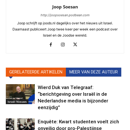
Joop Soesan
http://joopsoesan.podbean.com
Joop schrijft op joods.nl dagelijks over het nieuws uit Israel.
Daarnaast publiceert Joop twee keer per week een podcast over
Israel en de Joodse wereld.
GERELATEERDE ARTIKELEN
MEER VAN DEZE AUTEUR
Wierd Duk van Telegraaf:
“berichtgeving over Israël in de
Nederlandse media is bijzonder
Israël Nieuws
eenzijdig”
Enquête: Kwart studenten voelt zich
onveilig door pro-Palestijnse