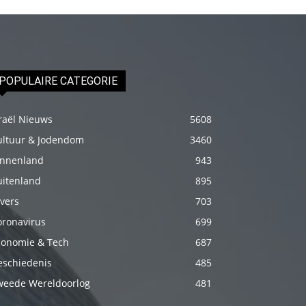
fakat
böylesini
uzun
zamandır
POPULAIRE CATEGORIE
görmemiştir
hd
raël Nieuws
5608
porno
ultuur & Jodendom
3460
Olgun
innenland
943
bir
uitenland
895
kadının
vers
703
evine
paket
oronavirus
699
attıktan
conomie & Tech
687
sonra
eschiedenis
485
kadının
weede Wereldoorlog
481
kendisine