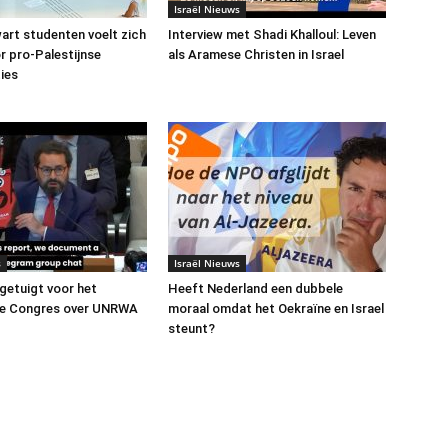
Israël Nieuws
art studenten voelt zich
Interview met Shadi Khalloul: Leven
or pro-Palestijnse
als Aramese Christen in Israel
ies
s
Israël Nieuws
 getuigt voor het
Heeft Nederland een dubbele
e Congres over UNRWA
moraal omdat het Oekraïne en Israel
steunt?