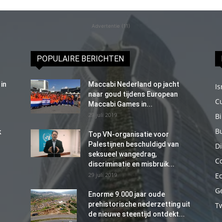
Advertentie (11)
POPULAIRE BERICHTEN
in
Maccabi Nederland op jacht
Is
naar goud tijdens European
C
Maccabi Games in...
29 juli 2019
B
B
k
Top VN-organisatie voor
Palestijnen beschuldigd van
Di
seksueel wangedrag,
C
discriminatie en misbruik...
29 juli 2019
E
G
Enorme 9.000 jaar oude
prehistorische nederzetting uit
T
de nieuwe steentijd ontdekt...