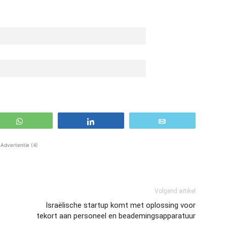
WhatsApp
Share
Email
Advertentie (4)
Volgend artikel
Israëlische startup komt met oplossing voor
tekort aan personeel en beademingsapparatuur