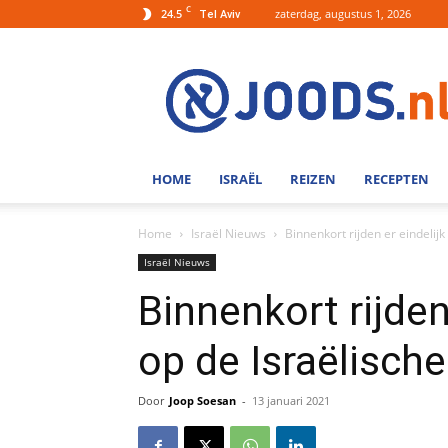
C
24.5
zaterdag, augustus 1, 2026
Tel Aviv
Joods.nl:
Nieuws
uit
Joods
Nederland
en
HOME
ISRAËL
REIZEN
RECEPTEN
Israel
Home
Israël Nieuws
Binnenkort rijden er eindelij
Israël Nieuws
Binnenkort rijden 
op de Israëlisch
Door
Joop Soesan
-
13 januari 2021