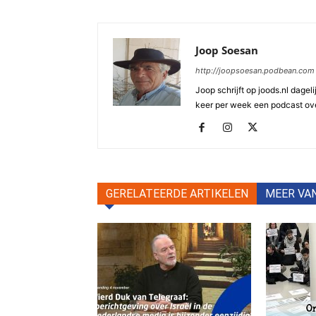
Joop Soesan
http://joopsoesan.podbean.com
Joop schrijft op joods.nl dagel
keer per week een podcast ove
GERELATEERDE ARTIKELEN
MEER VA