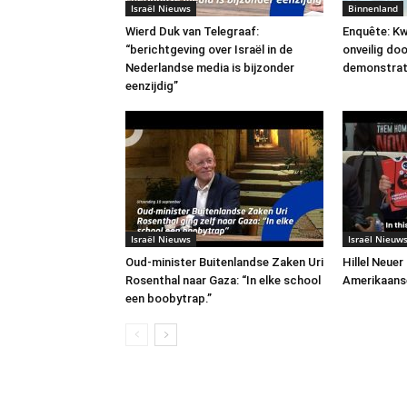
Israël Nieuws
Binnenland
Wierd Duk van Telegraaf:
Enquête: Kw
“berichtgeving over Israël in de
onveilig do
Nederlandse media is bijzonder
demonstrat
eenzijdig”
Israël Nieuws
Israël Nieuw
Oud-minister Buitenlandse Zaken Uri
Hillel Neuer
Rosenthal naar Gaza: “In elke school
Amerikaans
een boobytrap.”