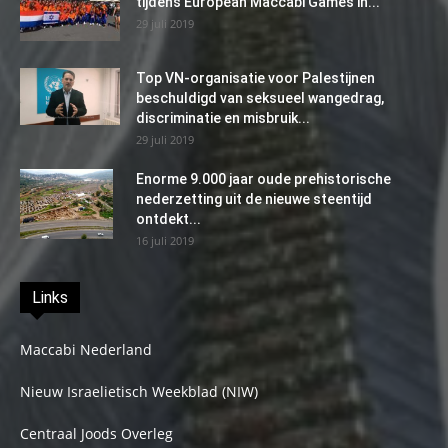
tijdens European Maccabi Games in...
29 juli 2019
Top VN-organisatie voor Palestijnen
beschuldigd van seksueel wangedrag,
discriminatie en misbruik...
29 juli 2019
Enorme 9.000 jaar oude prehistorische
nederzetting uit de nieuwe steentijd
ontdekt...
16 juli 2019
Links
Maccabi Nederland
Nieuw Israelietisch Weekblad (NIW)
Centraal Joods Overleg