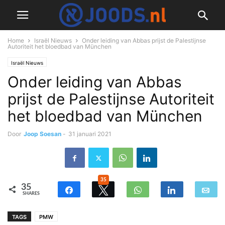
Home
Israël Nieuws
Onder leiding van Abbas prijst de Palestijnse
Autoriteit het bloedbad van München
Israël Nieuws
Onder leiding van Abbas
prijst de Palestijnse Autoriteit
het bloedbad van München
Door
Joop Soesan
-
31 januari 2021
35
35
SHARES
TAGS
PMW