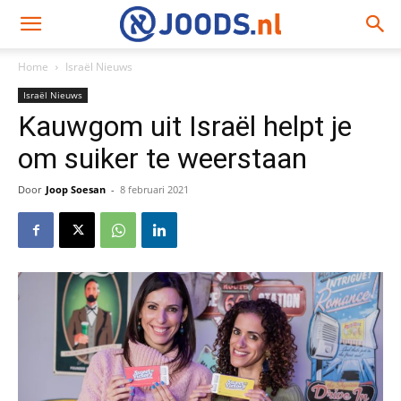
Home
Israël Nieuws
Israël Nieuws
Kauwgom uit Israël helpt je
om suiker te weerstaan
Door
Joop Soesan
-
8 februari 2021