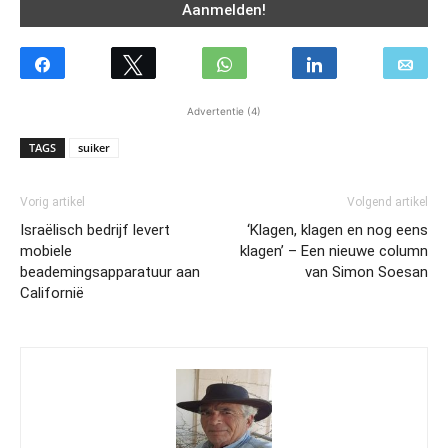
Advertentie (4)
TAGS
suiker
Vorig artikel
Volgend artikel
Israëlisch bedrijf levert
‘Klagen, klagen en nog eens
mobiele
klagen’ – Een nieuwe column
beademingsapparatuur aan
van Simon Soesan
Californië