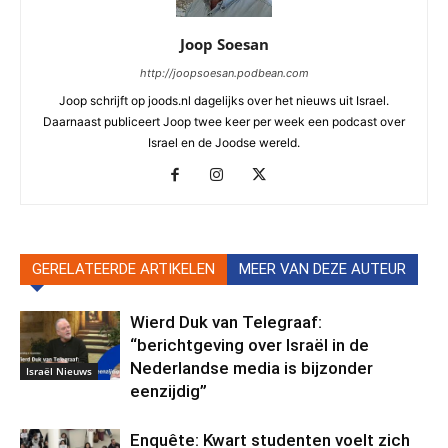
Joop Soesan
http://joopsoesan.podbean.com
Joop schrijft op joods.nl dagelijks over het nieuws uit Israel.
Daarnaast publiceert Joop twee keer per week een podcast over
Israel en de Joodse wereld.
GERELATEERDE ARTIKELEN
MEER VAN DEZE AUTEUR
Wierd Duk van Telegraaf:
“berichtgeving over Israël in de
Nederlandse media is bijzonder
Israël Nieuws
eenzijdig”
Enquête: Kwart studenten voelt zich