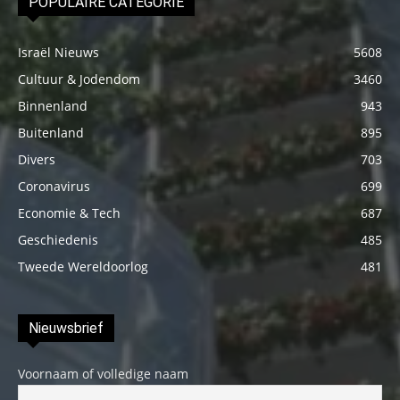
POPULAIRE CATEGORIE
Israël Nieuws
5608
Cultuur & Jodendom
3460
Binnenland
943
Buitenland
895
Divers
703
Coronavirus
699
Economie & Tech
687
Geschiedenis
485
Tweede Wereldoorlog
481
Nieuwsbrief
Voornaam of volledige naam