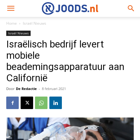
Home
Israël Nieuws
Israël Nieuws
Israëlisch bedrijf levert
mobiele
beademingsapparatuur aan
Californië
Door
De Redactie
-
8 februari 2021