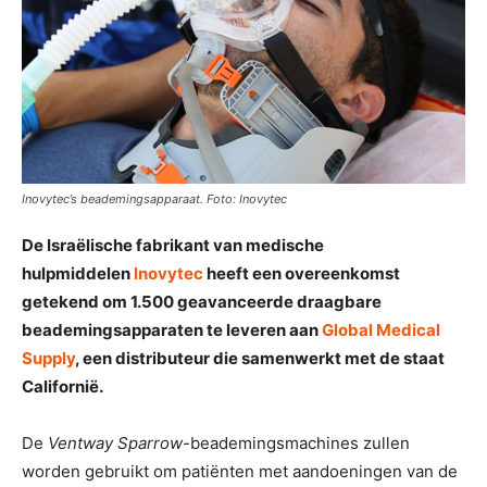
Inovytec’s beademingsapparaat. Foto: Inovytec
De Israëlische fabrikant van medische
hulpmiddelen
Inovytec
heeft een overeenkomst
getekend om 1.500 geavanceerde draagbare
beademingsapparaten te leveren aan
Global Medical
Supply
, een distributeur die samenwerkt met de staat
Californië.
De
Ventway Sparrow
-beademingsmachines zullen
worden gebruikt om patiënten met aandoeningen van de