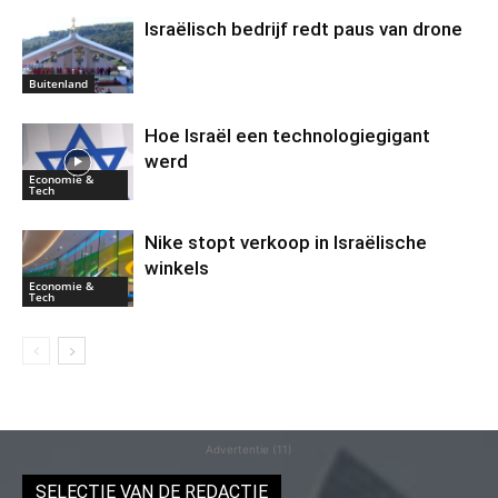
Israëlisch bedrijf redt paus van drone
Buitenland
Hoe Israël een technologiegigant
werd
Economie &
Tech
Nike stopt verkoop in Israëlische
winkels
Economie &
Tech
Advertentie (11)
SELECTIE VAN DE REDACTIE