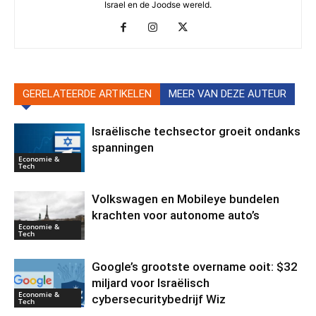
Israel en de Joodse wereld.
GERELATEERDE ARTIKELEN
MEER VAN DEZE AUTEUR
Israëlische techsector groeit ondanks
spanningen
Economie &
Tech
Volkswagen en Mobileye bundelen
krachten voor autonome auto’s
Economie &
Tech
Google’s grootste overname ooit: $32
miljard voor Israëlisch
Economie &
cybersecuritybedrijf Wiz
Tech