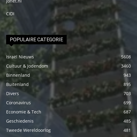
Jonet.nl
CIDI
POPULAIRE CATEGORIE
Israël Nieuws
5608
Cultuur & Jodendom
3460
Binnenland
943
Buitenland
895
Divers
703
Coronavirus
699
Economie & Tech
687
Geschiedenis
485
Tweede Wereldoorlog
481