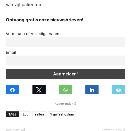
van vijf patiënten.
Ontvang gratis onze nieuwsbrieven!
Voornaam of volledige naam
Email
Advertentie (4)
TAGS
Lod
rellen
Yigal Yehoshua
Vorig artikel
Volgend artikel