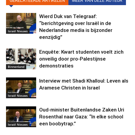
GERELATEERDE ARTIKELEN
MEER VAN DEZE AUTEUR
Wierd Duk van Telegraaf:
“berichtgeving over Israël in de
Nederlandse media is bijzonder
Israël Nieuws
eenzijdig”
Enquête: Kwart studenten voelt zich
onveilig door pro-Palestijnse
demonstraties
Binnenland
Interview met Shadi Khalloul: Leven als
Aramese Christen in Israel
Israël Nieuws
Oud-minister Buitenlandse Zaken Uri
Rosenthal naar Gaza: “In elke school
een boobytrap.”
Israël Nieuws