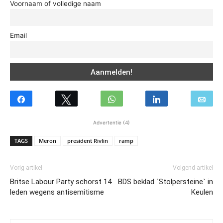
Voornaam of volledige naam
Email
Advertentie (4)
TAGS
Meron
president Rivlin
ramp
Vorig artikel
Volgend artikel
Britse Labour Party schorst 14
BDS beklad ´Stolpersteine` in
leden wegens antisemitisme
Keulen