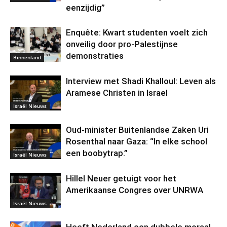
eenzijdig”
Enquête: Kwart studenten voelt zich
onveilig door pro-Palestijnse
demonstraties
Binnenland
Interview met Shadi Khalloul: Leven als
Aramese Christen in Israel
Israël Nieuws
Oud-minister Buitenlandse Zaken Uri
Rosenthal naar Gaza: “In elke school
een boobytrap.”
Israël Nieuws
Hillel Neuer getuigt voor het
Amerikaanse Congres over UNRWA
Israël Nieuws
Heeft Nederland een dubbele moraal