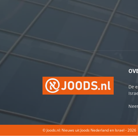
OV
De e
Israe
Neem
© Joods.nl: Nieuws uit Joods Nederland en Israel - 2026