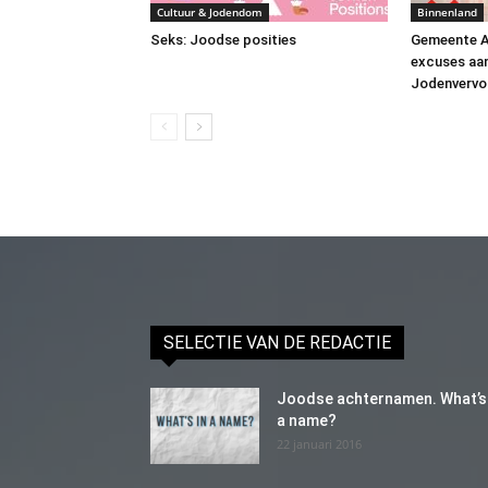
Cultuur & Jodendom
Binnenland
Seks: Joodse posities
Gemeente A
excuses aan 
Jodenvervo
SELECTIE VAN DE REDACTIE
Joodse achternamen. What’s 
a name?
22 januari 2016