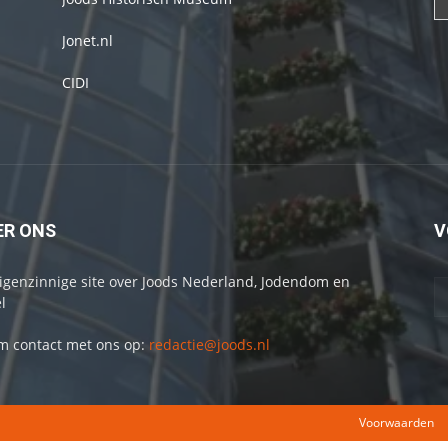
Jonet.nl
CIDI
ER ONS
V
igenzinnige site over Joods Nederland, Jodendom en
l
 contact met ons op:
redactie@joods.nl
Voorwaarden