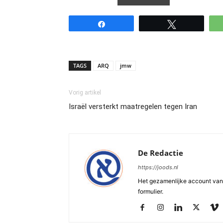
Share
Tweet
TAGS
ARQ
jmw
Vorig artikel
Israël versterkt maatregelen tegen Iran
De Redactie
https://joods.nl
Het gezamenlijke account van d
formulier.