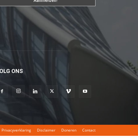
fakat
böylesini
uzun
zamandır
görmemiştir
hd
porno
Olgun
OLG ONS
bir
kadının
evine
paket
attıktan
sonra
kadının
Privacyverklaring
Disclaimer
Doneren
Contact
kendisine