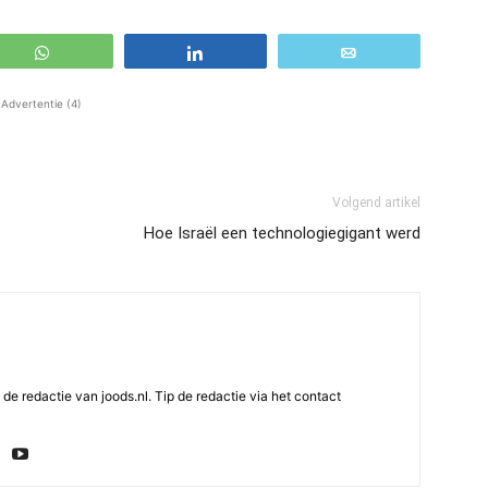
WhatsApp
Share
Email
Advertentie (4)
Volgend artikel
Hoe Israël een technologiegigant werd
e redactie van joods.nl. Tip de redactie via het contact