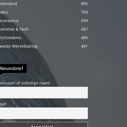
uitenland
895
genç
vers
703
adam
boş
oronavirus
699
zamanlarında
conomie & Tech
687
kuryecilik
eschiedenis
485
yaparak
weede Wereldoorlog
481
harçlığını
çıkarmaktadır
türk
Nieuwsbrief
porno
oornaam of volledige naam
Gün
içerisinde
binbir
mail
çeşit
insanla
karşılaşır