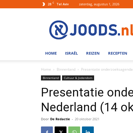
C
28
zaterdag, augustus 1, 2026
Tel Aviv
Joods.nl:
Nieuws
uit
Joods
Nederland
en
HOME
ISRAËL
REIZEN
RECEPTEN
Israel
Home
Binnenland
Presentatie onderzoeksagenda 
Binnenland
Cultuur & Jodendom
Presentatie ond
Nederland (14 o
Door
De Redactie
-
20 oktober 2021