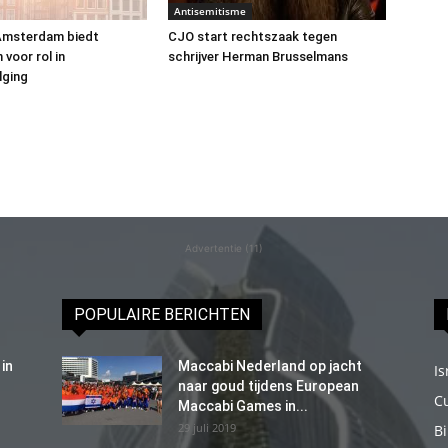
Antisemitisme
msterdam biedt
CJO start rechtszaak tegen
voor rol in
schrijver Herman Brusselmans
lging
Advertentie (11)
POPULAIRE BERICHTEN
in
Maccabi Nederland op jacht
Is
naar goud tijdens European
C
Maccabi Games in...
29 juli 2019
B