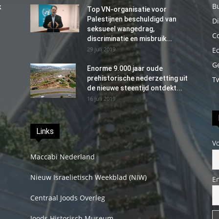
B
k
Top VN-organisatie voor
Palestijnen beschuldigd van
Di
seksueel wangedrag,
C
discriminatie en misbruik...
29 juli 2019
E
G
Enorme 9.000 jaar oude
prehistorische nederzetting uit
T
de nieuwe steentijd ontdekt...
16 juli 2019
Links
V
Maccabi Nederland
Nieuw Israelietisch Weekblad (NIW)
E
Centraal Joods Overleg
Joods Historisch Museum