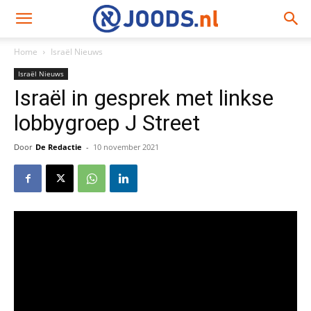
Home
Israël Nieuws
Israël Nieuws
Israël in gesprek met linkse
lobbygroep J Street
Door
De Redactie
-
10 november 2021