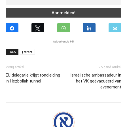
Advertentie (4)
TAGS
J street
Vorig artikel
Volgend artikel
EU delegatie krijgt rondleiding
Israëlische ambassadeur in
in Hezbollah tunnel
het VK geëvacueerd van
evenement