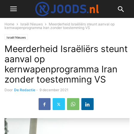
Home
Israël Nieuws
Meerderheid Israëliërs steunt aanval op
kernwapenprogramma Iran zonder toestemming VS
Israël Nieuws
Meerderheid Israëliërs steunt
aanval op
kernwapenprogramma Iran
zonder toestemming VS
Door
De Redactie
-
9 december 2021