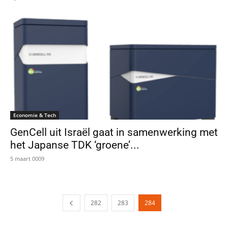
Economie & Tech
GenCell uit Israël gaat in samenwerking met
het Japanse TDK ‘groene’...
5 maart 0009
282
283
284