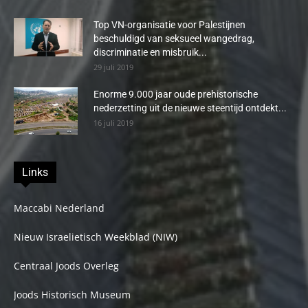
Top VN-organisatie voor Palestijnen
beschuldigd van seksueel wangedrag,
discriminatie en misbruik...
29 juli 2019
Enorme 9.000 jaar oude prehistorische
nederzetting uit de nieuwe steentijd ontdekt...
16 juli 2019
Links
Maccabi Nederland
Nieuw Israelietisch Weekblad (NIW)
Centraal Joods Overleg
Joods Historisch Museum