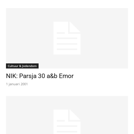
Cultuur & Jodendom
NIK: Parsja 30 a&b Emor
1 januari 2001