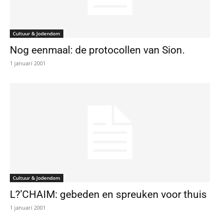
Cultuur & Jodendom
Nog eenmaal: de protocollen van Sion.
1 januari 2001
Cultuur & Jodendom
L?’CHAIM: gebeden en spreuken voor thuis
1 januari 2001