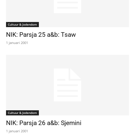
Cultuur & Jodendom
NIK: Parsja 25 a&b: Tsaw
1 januari 2001
Cultuur & Jodendom
NIK: Parsja 26 a&b: Sjemini
1 januari 2001