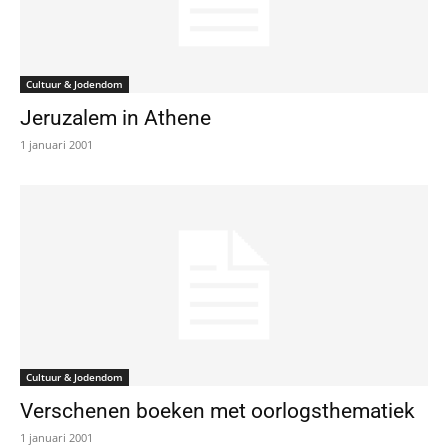
Cultuur & Jodendom
Jeruzalem in Athene
1 januari 2001
Cultuur & Jodendom
Verschenen boeken met oorlogsthematiek
1 januari 2001