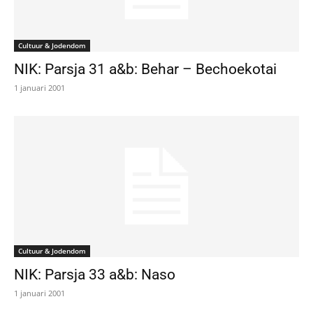
Cultuur & Jodendom
NIK: Parsja 31 a&b: Behar – Bechoekotai
1 januari 2001
Cultuur & Jodendom
NIK: Parsja 33 a&b: Naso
1 januari 2001