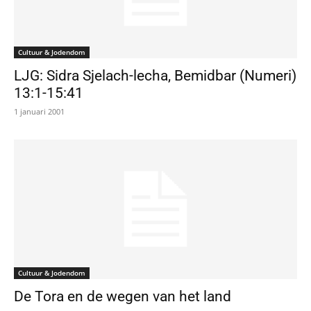
Cultuur & Jodendom
LJG: Sidra Sjelach-lecha, Bemidbar (Numeri)
13:1-15:41
1 januari 2001
Cultuur & Jodendom
De Tora en de wegen van het land