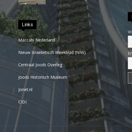
16 juli 2019
Links
V
Maccabi Nederland
Nieuw Israelietisch Weekblad (NIW)
Em
Centraal Joods Overleg
Joods Historisch Museum
Jonet.nl
CIDI