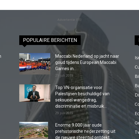
Advertentie (11)
POPULAIRE BERICHTEN
n
Maccabi Nederland op jacht naar
Is
goud tijdens European Maccabi
C
Games in...
29 juli 2019
B
Bu
Top VN-organisatie voor
Palestijnen beschuldigd van
Di
seksueel wangedrag,
C
discriminatie en misbruik...
29 juli 2019
E
G
Enorme 9.000 jaar oude
prehistorische nederzetting uit
T
de nieuwe steentijd ontdekt...