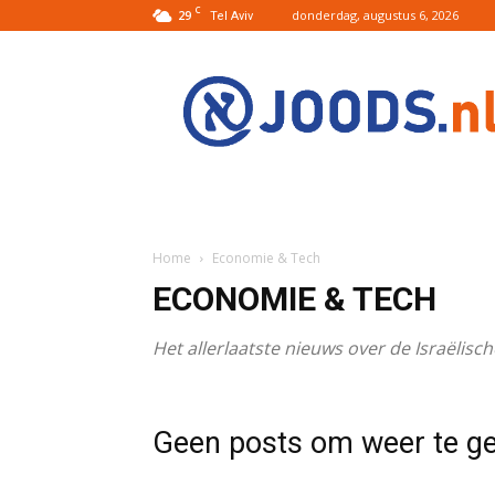
C
29
donderdag, augustus 6, 2026
Tel Aviv
Joods.nl:
Nieuws
uit
Joods
Nederland
en
Israel
Home
Economie & Tech
ECONOMIE & TECH
Het allerlaatste nieuws over de Israëlis
Geen posts om weer te g