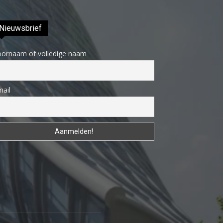
porno
Daha
Nieuwsbrief
sonra
annemi
oornaam of volledige naam
iyice
rahatlatmak
ail
için
onu
masaj
yatağına
yatırmadan
önce
üstündeki
elbiseyi
çıkarmasını
söyledim