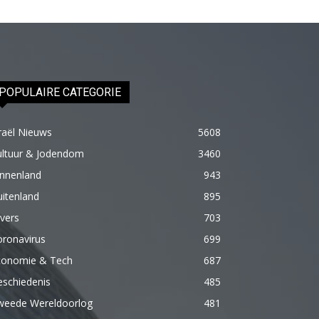
olduğu
için
epey
stresli
olduğunu
POPULAIRE CATEGORIE
ve
biraz
raël Nieuws
5608
masaja
ultuur & Jodendom
3460
ihtiyacı
innenland
943
olduğunu
itenland
895
söyleyince
vers
703
hemen
oronavirus
699
onun
conomie & Tech
687
omuzlarını
eschiedenis
485
ovalamaya
weede Wereldoorlog
481
başladım