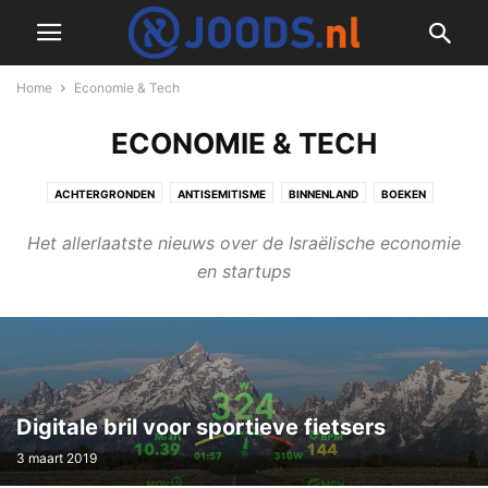
Home
Economie & Tech
ECONOMIE & TECH
ACHTERGRONDEN
ANTISEMITISME
BINNENLAND
BOEKEN
BUITENLAND
CORONAVIRUS
CULINAIR
CULTUUR & JODENDOM
Het allerlaatste nieuws over de Israëlische economie
DIVERS
ECONOMIE & TECH
GESCHIEDENIS
ISRAËL NIEUWS
en startups
MILITAIR
NIEUWSFLITS
OPINIE & COLUMNS
PODCAST
RECEPTEN
REDACTIONEEL
REIZEN & LIFESTYLE
TWEEDE WERELDOORLOG
VIDEO
WETENSCHAP
Digitale bril voor sportieve fietsers
3 maart 2019