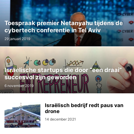
Toespraak premier Netanyahu tijdens de
cybertech conferentie in Tel Aviv
29 januari 2019
Israelische startups die door “een draai”
succesvol zijn geworden
6 november 2019
Israëlisch bedrijf redt paus van
drone
14 december 2021