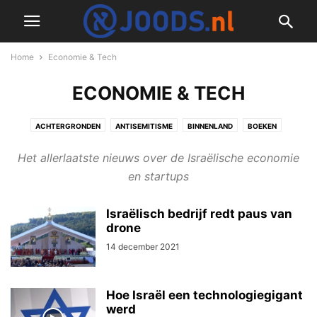
Home
Economie & Tech
ECONOMIE & TECH
ACHTERGRONDEN
ANTISEMITISME
BINNENLAND
BOEKEN
BUITENLAND
CORONAVIRUS
CULINAIR
CULTUUR & JODENDOM
Het allerlaatste nieuws over de Israëlische economie
DIVERS
ECONOMIE & TECH
GESCHIEDENIS
ISRAËL NIEUWS
en startups
MILITAIR
NIEUWSFLITS
OPINIE & COLUMNS
PODCAST
RECEPTEN
REDACTIONEEL
REIZEN & LIFESTYLE
TWEEDE WERELDOORLOG
Israëlisch bedrijf redt paus van
VIDEO
WETENSCHAP
drone
14 december 2021
Hoe Israël een technologiegigant
werd