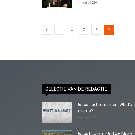
4 maart 2020
...
1
7
8
9
SELECTIE VAN DE REDACTIE
Joodse achternamen. What’s i
a name?
22 januari 2016
Joods Lochem: Und die Musik