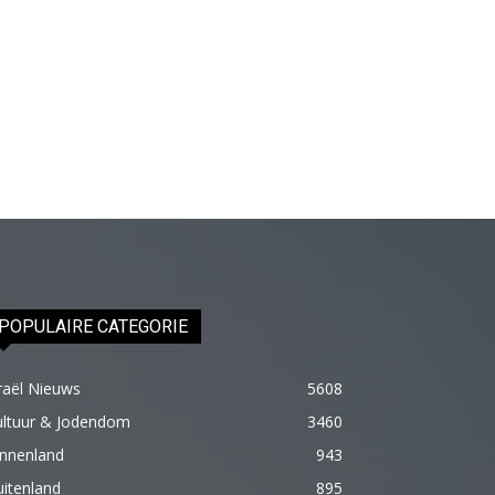
olduğu
için
epey
stresli
olduğunu
ve
biraz
masaja
ihtiyacı
olduğunu
POPULAIRE CATEGORIE
söyleyince
hemen
raël Nieuws
onun
5608
omuzlarını
ultuur & Jodendom
3460
ovalamaya
innenland
943
başladım
itenland
895