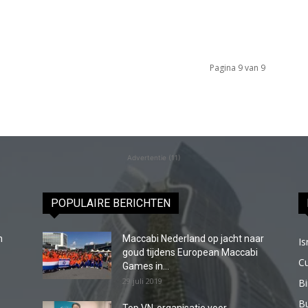
Pagina 9 van 9
Advertentie (11)
POPULAIRE BERICHTEN
n
Maccabi Nederland op jacht naar
Is
goud tijdens European Maccabi
C
Games in...
29 juli 2019
B
Bu