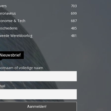
porno
vers
703
Daha
oronavirus
699
sonra
conomie & Tech
687
annemi
eschiedenis
485
iyice
weede Wereldoorlog
481
rahatlatmak
için
onu
Nieuwsbrief
masaj
yatağına
oornaam of volledige naam
yatırmadan
önce
ail
üstündeki
elbiseyi
çıkarmasını
söyledim