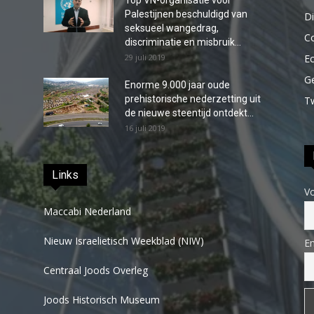
Top VN-organisatie voor
Palestijnen beschuldigd van
Di
seksueel wangedrag,
C
discriminatie en misbruik...
29 juli 2019
E
G
Enorme 9.000 jaar oude
prehistorische nederzetting uit
T
de nieuwe steentijd ontdekt...
16 juli 2019
Links
V
Maccabi Nederland
Nieuw Israelietisch Weekblad (NIW)
Em
Centraal Joods Overleg
Joods Historisch Museum