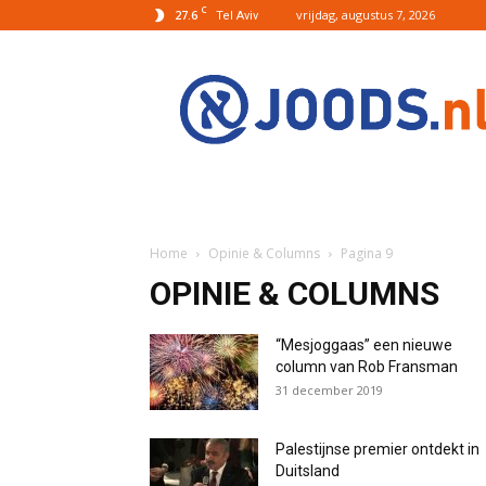
C
27.6
vrijdag, augustus 7, 2026
Tel Aviv
Joods.nl:
Nieuws
uit
Joods
Nederland
en
Israel
Home
Opinie & Columns
Pagina 9
OPINIE & COLUMNS
“Mesjoggaas” een nieuwe
column van Rob Fransman
31 december 2019
Palestijnse premier ontdekt in
Duitsland