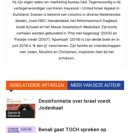
hij zijn eigen sales-en-marketing bureau had. Tegenwoordig is hij
vertegenwoordiger van Keren Hayesod – United Israel Appeal in
Duitsland. Soesan is bekend van columns in diverse Nederlandse
bladen, zoals NRC-Handelsblad, het Reformatorisch Dagblad,
Israël Actueel en het Nieuw Israelietisch Weekblad. Zijn korte
verhalen werden gebundeld in 'Pita met hagelslag' (2005) en
‘Patatje vrede’ (2007), 'Apoetaah' (2016) is zijn derde boek en in
juni 2018 is 'Ik ben jij' verschenen. Zijn familie en vriendschappen
met Joden, Moslims en Christenen, inspireren hem bij het
schrijven.
GERELATEERDE ARTIKELEN
MEER VAN DEZE AUTEUR
Desinformatie over Israel voedt
Jodenhaat
Opinie &
Columns
Benali gaat TOCH spreken op