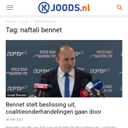
Home
Tags
Naftali bennet
Tag: naftali bennet
Israël Nieuws
Bennet stelt beslissing uit,
coalitieonderhandelingen gaan door
30 mei 2021
Bennett aarzelt om zich aan te sluiten bij de coalitie van Lapid die