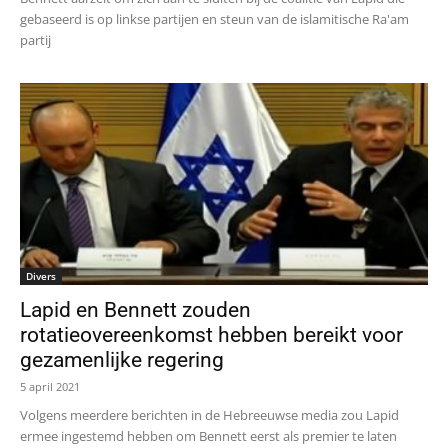
gebaseerd is op linkse partijen en steun van de islamitische Ra'am
partij
Divers
Lapid en Bennett zouden
rotatieovereenkomst hebben bereikt voor
gezamenlijke regering
5 april 2021
Volgens meerdere berichten in de Hebreeuwse media zou Lapid
ermee ingestemd hebben om Bennett eerst als premier te laten