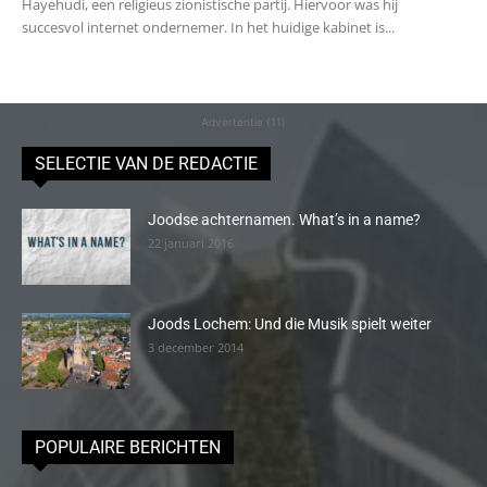
Hayehudi, een religieus zionistische partij. Hiervoor was hij
succesvol internet ondernemer. In het huidige kabinet is...
Advertentie (11)
SELECTIE VAN DE REDACTIE
Joodse achternamen. What’s in a name?
22 januari 2016
Joods Lochem: Und die Musik spielt weiter
3 december 2014
POPULAIRE BERICHTEN