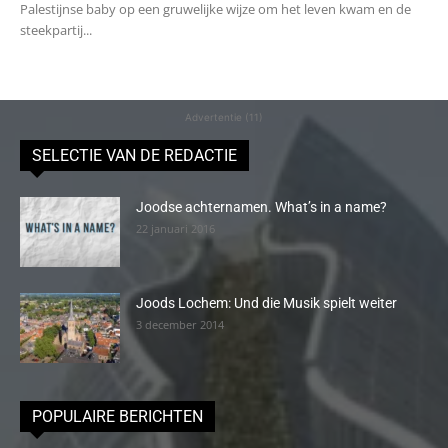
Palestijnse baby op een gruwelijke wijze om het leven kwam en de
steekpartij...
Advertentie (11)
SELECTIE VAN DE REDACTIE
Joodse achternamen. What’s in a name?
22 januari 2016
Joods Lochem: Und die Musik spielt weiter
3 december 2014
POPULAIRE BERICHTEN