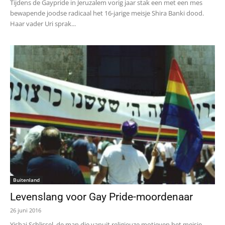
Tijdens de Gaypride in Jeruzalem vorig jaar stak een met een mes
bewapende joodse radicaal het 16-jarige meisje Shira Banki dood.
Haar vader Uri sprak...
Buitenland
Levenslang voor Gay Pride-moordenaar
26 juni 2016
Yishai Schlissel, de man die vanuit religieuze motieven het meisje