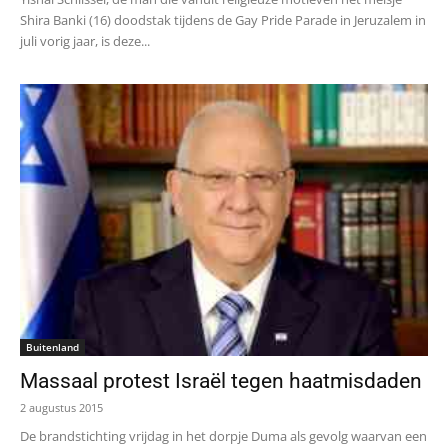
Shira Banki (16) doodstak tijdens de Gay Pride Parade in Jeruzalem in
juli vorig jaar, is deze...
Buitenland
Massaal protest Israël tegen haatmisdaden
2 augustus 2015
De brandstichting vrijdag in het dorpje Duma als gevolg waarvan een