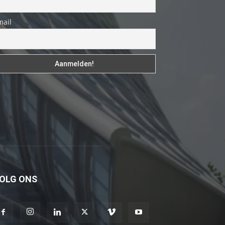
genç
adam
mail
boş
zamanlarında
kuryecilik
yaparak
harçlığını
çıkarmaktadır
türk
porno
Gün
içerisinde
binbir
OLG ONS
çeşit
insanla
karşılaşır