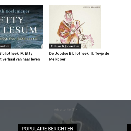
dendom
Cultuur & Jodendom
ibliotheek IV: Etty
De Joodse Bibliotheek III: Tevje de
t verhaal van haar leven
Melkboer
Advertentie (11)
POPULAIRE BERICHTEN