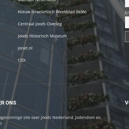
Nieuw Israelietisch Weekblad (NIW)
E
Centraal Joods Overleg
Joods Historisch Museum
Jonet.nl
CIDI
ER ONS
V
igenzinnige site over Joods Nederland, Jodendom en
l