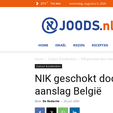
C
27.5
woensdag, augustus 5, 2026
Tel Aviv
Joods.nl:
Nieuws
uit
Joods
Nederland
en
HOME
ISRAËL
REIZEN
RECEPTEN
Israel
Home
Cultuur & Jodendom
NIK geschokt door ant
Cultuur & Jodendom
NIK geschokt do
aanslag België
Door
De Redactie
-
28 juni 2004