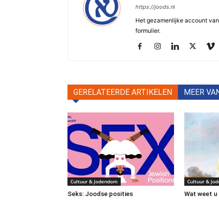
https://joods.nl
Het gezamenlijke account van d
formulier.
GERELATEERDE ARTIKELEN
MEER VA
Cultuur & Jodendom
Cultuur & Jo
Seks: Joodse posities
Wat weet u 