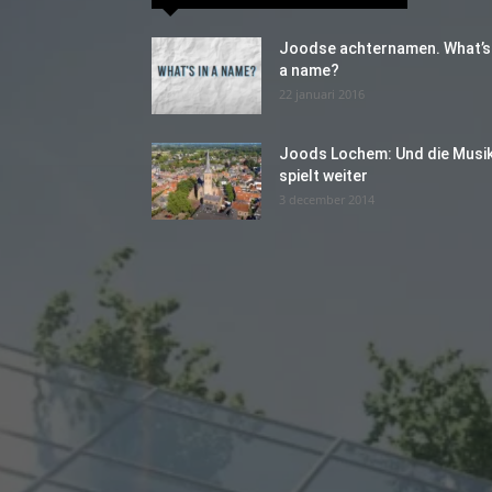
Joodse achternamen. What’s 
a name?
22 januari 2016
Joods Lochem: Und die Musi
spielt weiter
3 december 2014