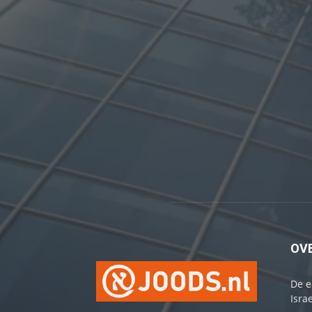
OV
De e
Israe