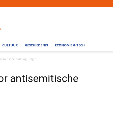
CULTUUR
GESCHIEDENIS
ECONOMIE & TECH
isemitische aanslag België
or antisemitische