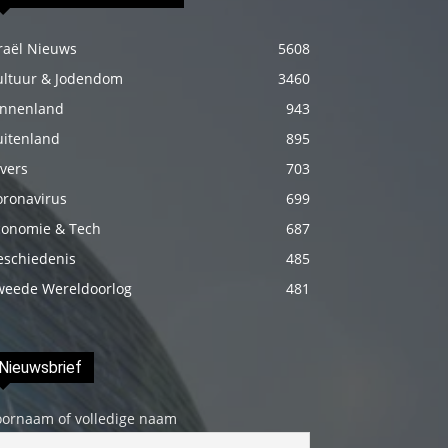
izle
En
raël Nieuws
5608
sonunda
ultuur & Jodendom
3460
elimi
innenland
943
onun
uitenland
895
bacak
vers
703
arasına
oronavirus
699
götürünce
conomie & Tech
687
aramızda
eschiedenis
485
hiç
weede Wereldoorlog
481
beklemediğim
şeyler
yaşandı
Nieuwsbrief
türk
porno
oornaam of volledige naam
Siyahi