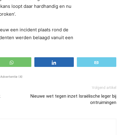
 kans loopt daar hardhandig en nu
proken’.
euw een incident plaats rond de
denten werden belaagd vanuit een
WhatsApp
Share
Email
Advertentie (4)
Volgend artikel
k
Nieuwe wet tegen inzet Israëlische leger bij
ontruimingen