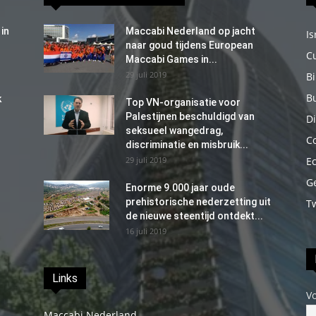
in
Maccabi Nederland op jacht
Is
naar goud tijdens European
C
Maccabi Games in...
29 juli 2019
B
B
k
Top VN-organisatie voor
Palestijnen beschuldigd van
Di
seksueel wangedrag,
C
discriminatie en misbruik...
29 juli 2019
E
G
Enorme 9.000 jaar oude
prehistorische nederzetting uit
T
de nieuwe steentijd ontdekt...
16 juli 2019
Links
V
Maccabi Nederland