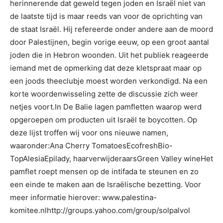
herinnerende dat geweld tegen joden en Israël niet van
de laatste tijd is maar reeds van voor de oprichting van
de staat Israël. Hij refereerde onder andere aan de moord
door Palestijnen, begin vorige eeuw, op een groot aantal
joden die in Hebron woonden. Uit het publiek reageerde
iemand met de opmerking dat deze kletspraat maar op
een joods theeclubje moest worden verkondigd. Na een
korte woordenwisseling zette de discussie zich weer
netjes voort.In De Balie lagen pamfletten waarop werd
opgeroepen om producten uit Israël te boycotten. Op
deze lijst troffen wij voor ons nieuwe namen,
waaronder:Ana Cherry TomatoesEcofreshBio-
TopAlesiaEpilady, haarverwijderaarsGreen Valley wineHet
pamflet roept mensen op de intifada te steunen en zo
een einde te maken aan de Israëlische bezetting. Voor
meer informatie hierover: www.palestina-
komitee.nlhttp://groups.yahoo.com/group/solpalvol