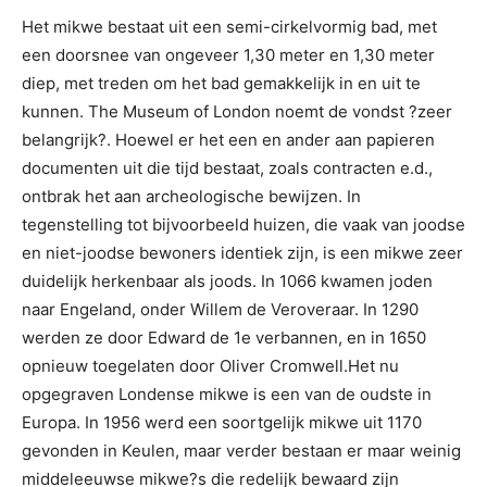
Het mikwe bestaat uit een semi-cirkelvormig bad, met
een doorsnee van ongeveer 1,30 meter en 1,30 meter
diep, met treden om het bad gemakkelijk in en uit te
kunnen. The Museum of London noemt de vondst ?zeer
belangrijk?. Hoewel er het een en ander aan papieren
documenten uit die tijd bestaat, zoals contracten e.d.,
ontbrak het aan archeologische bewijzen. In
tegenstelling tot bijvoorbeeld huizen, die vaak van joodse
en niet-joodse bewoners identiek zijn, is een mikwe zeer
duidelijk herkenbaar als joods. In 1066 kwamen joden
naar Engeland, onder Willem de Veroveraar. In 1290
werden ze door Edward de 1e verbannen, en in 1650
opnieuw toegelaten door Oliver Cromwell.Het nu
opgegraven Londense mikwe is een van de oudste in
Europa. In 1956 werd een soortgelijk mikwe uit 1170
gevonden in Keulen, maar verder bestaan er maar weinig
middeleeuwse mikwe?s die redelijk bewaard zijn