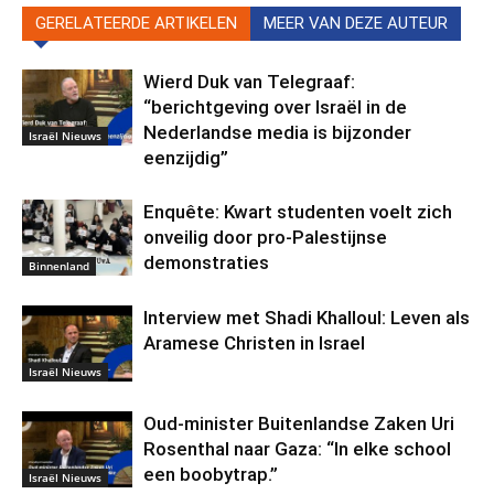
GERELATEERDE ARTIKELEN
MEER VAN DEZE AUTEUR
Wierd Duk van Telegraaf:
“berichtgeving over Israël in de
Nederlandse media is bijzonder
Israël Nieuws
eenzijdig”
Enquête: Kwart studenten voelt zich
onveilig door pro-Palestijnse
demonstraties
Binnenland
Interview met Shadi Khalloul: Leven als
Aramese Christen in Israel
Israël Nieuws
Oud-minister Buitenlandse Zaken Uri
Rosenthal naar Gaza: “In elke school
een boobytrap.”
Israël Nieuws