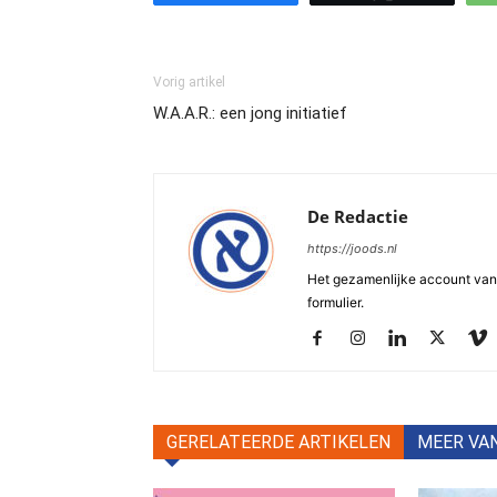
Vorig artikel
W.A.A.R.: een jong initiatief
De Redactie
https://joods.nl
Het gezamenlijke account van d
formulier.
GERELATEERDE ARTIKELEN
MEER VA