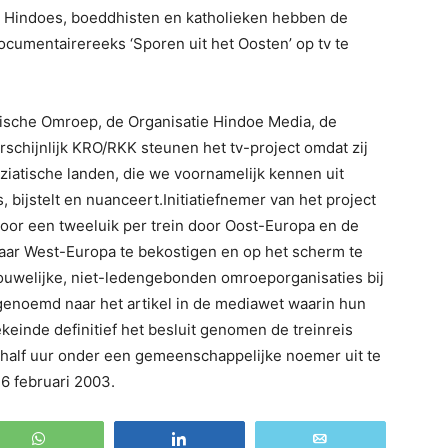
, Hindoes, boeddhisten en katholieken hebben de
umentairereeks ‘Sporen uit het Oosten’ op tv te
ische Omroep, de Organisatie Hindoe Media, de
hijnlijk KRO/RKK steunen het tv-project omdat zij
iatische landen, die we voornamelijk kennen uit
 bijstelt en nuanceert.Initiatiefnemer van het project
oor een tweeluik per trein door Oost-Europa en de
 naar West-Europa te bekostigen en op het scherm te
houwelijke, niet-ledengebonden omroeporganisaties bij
noemd naar het artikel in de mediawet waarin hun
einde definitief het besluit genomen de treinreis
 half uur onder een gemeenschappelijke noemer uit te
6 februari 2003.
WhatsApp
Share
Email