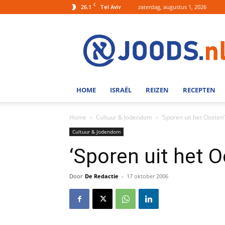
C
26.1
zaterdag, augustus 1, 2026
Tel Aviv
Joods.nl:
Nieuws
uit
Joods
Nederland
en
HOME
ISRAËL
REIZEN
RECEPTEN
Israel
Home
Cultuur & Jodendom
‘Sporen uit het Oosten’
Cultuur & Jodendom
‘Sporen uit het O
Door
De Redactie
-
17 oktober 2006