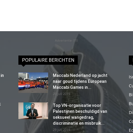
Advertentie (11)
POPULAIRE BERICHTEN
in
Maccabi Nederland op jacht
Is
naar goud tijdens European
C
Maccabi Games in...
29 juli 2019
B
B
k
Top VN-organisatie voor
Palestijnen beschuldigd van
Di
seksueel wangedrag,
C
discriminatie en misbruik...
29 juli 2019
E