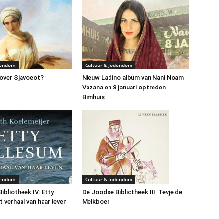
dendom
Cultuur & Jodendom
over Sjavoeot?
Nieuw Ladino album van Nani Noam
Vazana en 8 januari optreden
Bimhuis
dendom
Cultuur & Jodendom
ibliotheek IV: Etty
De Joodse Bibliotheek III: Tevje de
t verhaal van haar leven
Melkboer