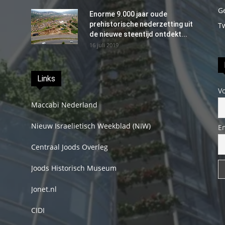
G
Enorme 9.000 jaar oude
prehistorische nederzetting uit
T
de nieuwe steentijd ontdekt...
16 juli 2019
Links
V
Maccabi Nederland
Nieuw Israelietisch Weekblad (NIW)
E
Centraal Joods Overleg
Joods Historisch Museum
Jonet.nl
CIDI