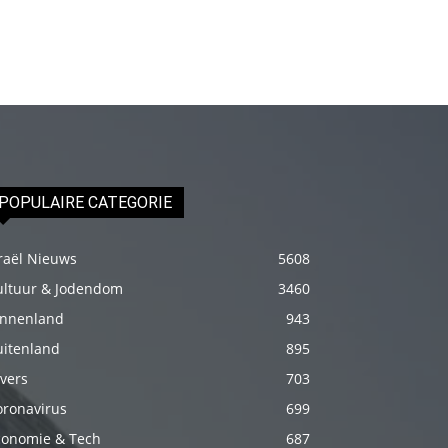
Onu
biraz
elleyip
kıvama
getirdikten
sonra
üstünde
POPULAIRE CATEGORIE
ki
havluyu
raël Nieuws
5608
çektim
ultuur & Jodendom
3460
ve
innenland
943
çıplak
uitenland
895
bedenini
vers
703
okşamaya
başladım
oronavirus
699
porno
conomie & Tech
687