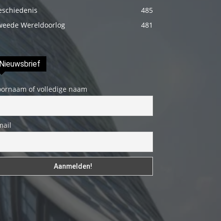
izle
eschiedenis
485
En
weede Wereldoorlog
481
sonunda
elimi
onun
Nieuwsbrief
bacak
oornaam of volledige naam
arasına
götürünce
aramızda
mail
hiç
beklemediğim
şeyler
yaşandı
türk
porno
Siyahi