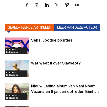
GERELATEERDE ARTIKELEN
MEER VAN DEZE AUTEUR
Seks: Joodse posities
Cultuur &
Jodendom
Wat weet u over Sjavoeot?
Cultuur &
Jodendom
Nieuw Ladino album van Nani Noam
Vazana en 8 januari optreden Bimhuis
Cultuur &
Jodendom