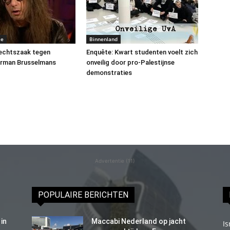
me
Binnenland
rechtszaak tegen
Enquête: Kwart studenten voelt zich
erman Brusselmans
onveilig door pro-Palestijnse
demonstraties
Advertentie (11)
POPULAIRE BERICHTEN
in
Maccabi Nederland op jacht
Is