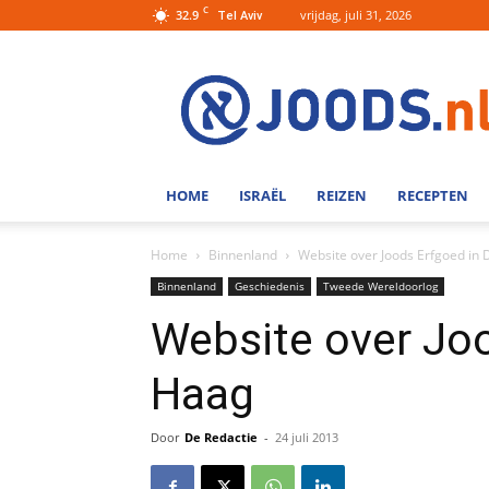
C
32.9
vrijdag, juli 31, 2026
Tel Aviv
Joods.nl:
Nieuws
uit
Joods
Nederland
en
HOME
ISRAËL
REIZEN
RECEPTEN
Israel
Home
Binnenland
Website over Joods Erfgoed in
Binnenland
Geschiedenis
Tweede Wereldoorlog
Website over Jo
Haag
Door
De Redactie
-
24 juli 2013