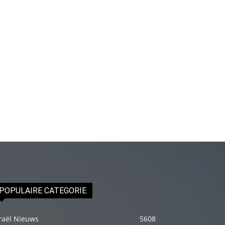
Onu
biraz
elleyip
kıvama
getirdikten
sonra
üstünde
ki
havluyu
çektim
ve
çıplak
bedenini
POPULAIRE CATEGORIE
okşamaya
başladım
raël Nieuws
porno
5608