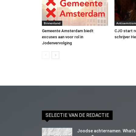
Binnenland
Antisemitis
Gemeente Amsterdam biedt
CJO start 
excuses aan voor rol in
schrijver H
Jodenvervolging
SELECTIE VAN DE REDACTIE
Joodse achternamen. What’s 