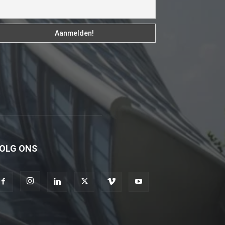
genç
adam
boş
zamanlarında
kuryecilik
yaparak
harçlığını
çıkarmaktadır
türk
porno
OLG ONS
Gün
içerisinde
binbir
çeşit
insanla
karşılaşır