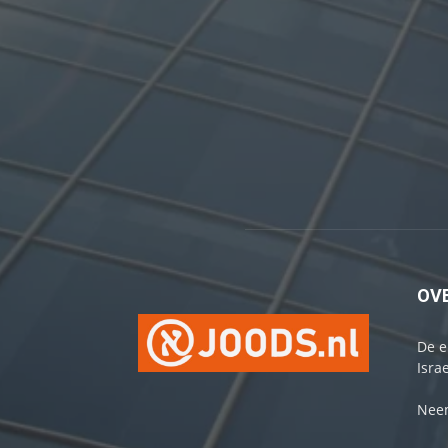
OV
De e
Israe
Neem