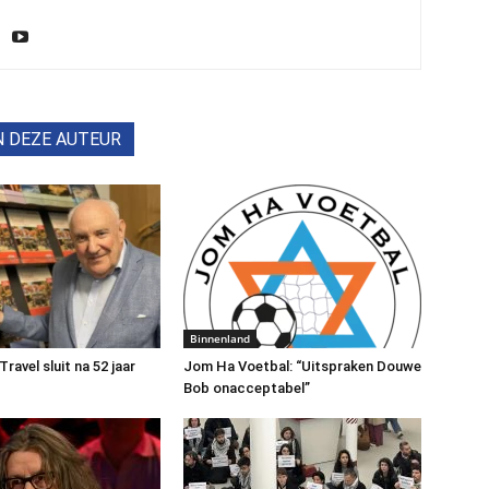
N DEZE AUTEUR
Binnenland
avel sluit na 52 jaar
Jom Ha Voetbal: “Uitspraken Douwe
Bob onacceptabel”