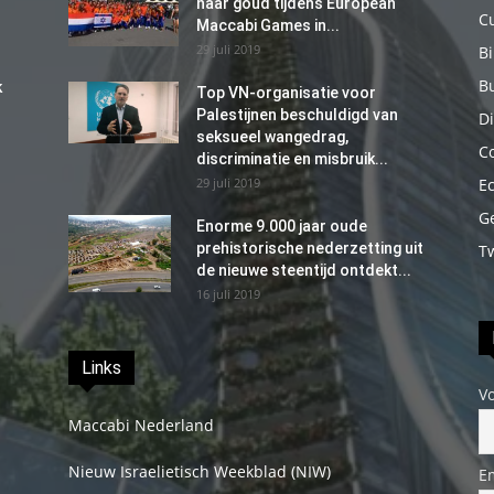
naar goud tijdens European
C
Maccabi Games in...
29 juli 2019
B
B
k
Top VN-organisatie voor
Palestijnen beschuldigd van
Di
seksueel wangedrag,
C
discriminatie en misbruik...
29 juli 2019
E
G
Enorme 9.000 jaar oude
prehistorische nederzetting uit
T
de nieuwe steentijd ontdekt...
16 juli 2019
Links
V
Maccabi Nederland
Nieuw Israelietisch Weekblad (NIW)
E