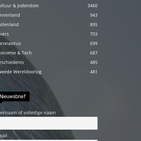
izle
ultuur & Jodendom
3460
En
innenland
943
sonunda
uitenland
895
elimi
vers
703
onun
oronavirus
699
bacak
conomie & Tech
687
arasına
eschiedenis
485
götürünce
weede Wereldoorlog
481
aramızda
hiç
beklemediğim
Nieuwsbrief
şeyler
yaşandı
oornaam of volledige naam
türk
porno
mail
Siyahi