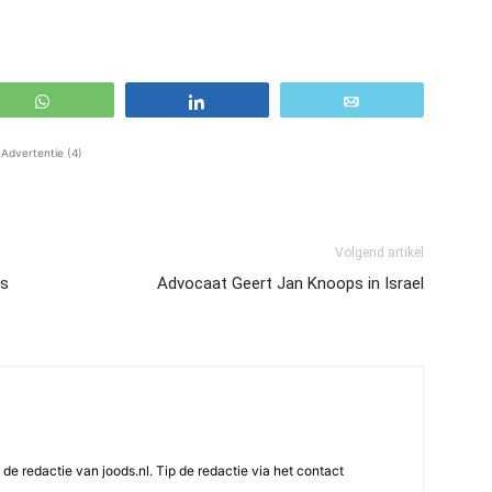
WhatsApp
Share
Email
Advertentie (4)
Volgend artikel
ns
Advocaat Geert Jan Knoops in Israel
e redactie van joods.nl. Tip de redactie via het contact