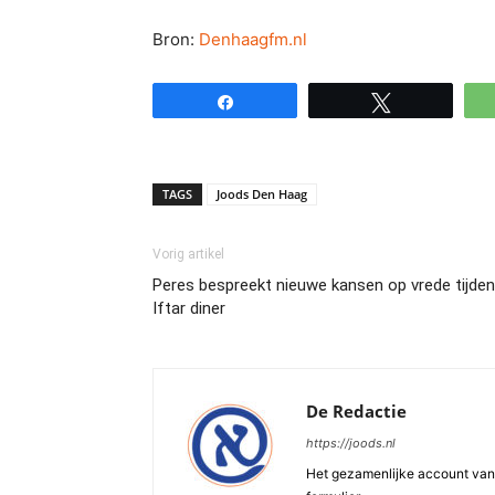
Bron:
Denhaagfm.nl
Share
Tweet
TAGS
Joods Den Haag
Vorig artikel
Peres bespreekt nieuwe kansen op vrede tijde
Iftar diner
De Redactie
https://joods.nl
Het gezamenlijke account van d