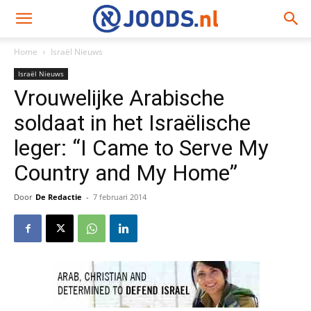
Home
Israël Nieuws
Israël Nieuws
Vrouwelijke Arabische
soldaat in het Israëlische
leger: “I Came to Serve My
Country and My Home”
Door
De Redactie
-
7 februari 2014