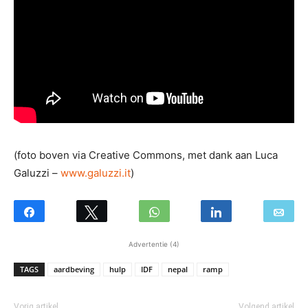
(foto boven via Creative Commons, met dank aan Luca
Galuzzi –
www.galuzzi.it
)
Advertentie (4)
TAGS
aardbeving
hulp
IDF
nepal
ramp
Vorig artikel
Volgend artikel