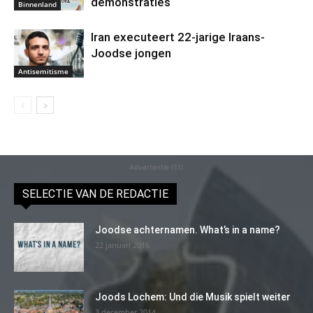
demonstraties
Binnenland
Iran executeert 22-jarige Iraans-
Joodse jongen
Antisemitisme
Advertentie (11)
SELECTIE VAN DE REDACTIE
Joodse achternamen. What’s in a name?
22 januari 2016
Joods Lochem: Und die Musik spielt weiter
3 december 2014