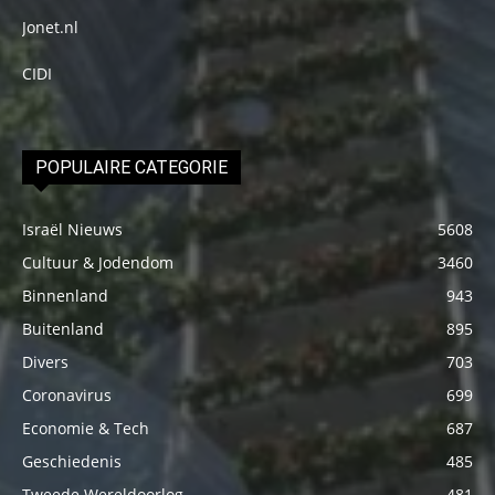
Jonet.nl
CIDI
POPULAIRE CATEGORIE
Israël Nieuws
5608
Cultuur & Jodendom
3460
Binnenland
943
Buitenland
895
Divers
703
Coronavirus
699
Economie & Tech
687
Geschiedenis
485
Tweede Wereldoorlog
481