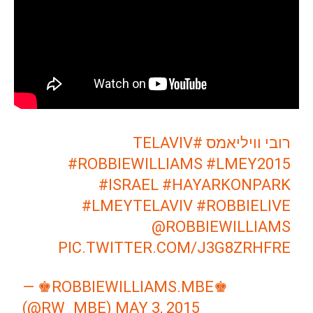
#TELAVIV
רובי וויליאמס
#ROBBIEWILLIAMS
#LMEY2015
#ISRAEL
#HAYARKONPARK
#LMEYTELAVIV
#ROBBIELIVE
@ROBBIEWILLIAMS
PIC.TWITTER.COM/J3G8ZRHFRE
— ♚ROBBIEWILLIAMS.MBE♚
(@RW_MBE)
MAY 3, 2015