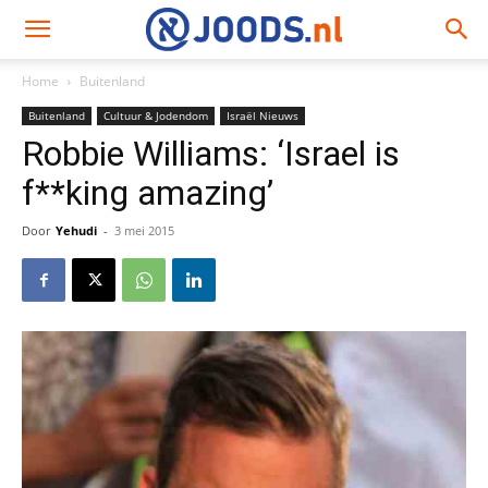
Home
Buitenland
Buitenland
Cultuur & Jodendom
Israël Nieuws
Robbie Williams: ‘Israel is
f**king amazing’
Door
Yehudi
-
3 mei 2015