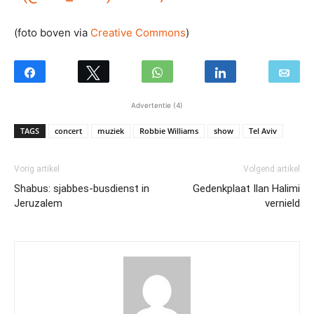
(foto boven via
Creative Commons
)
Advertentie (4)
TAGS
concert
muziek
Robbie Williams
show
Tel Aviv
Vorig artikel
Volgend artikel
Shabus: sjabbes-busdienst in
Gedenkplaat Ilan Halimi
Jeruzalem
vernield