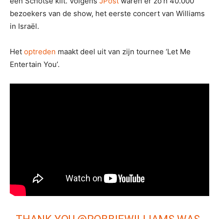
een Schotse kilt. Volgens
JPost
waren er zo’n 40.000
bezoekers van de show, het eerste concert van Williams
in Israël.
Het
optreden
maakt deel uit van zijn tournee ‘Let Me
Entertain You’.