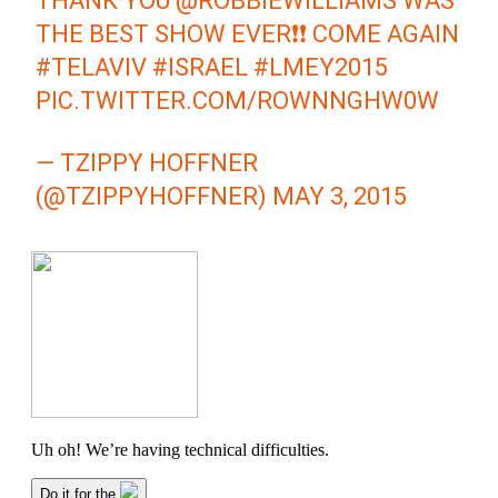
THANK YOU
@ROBBIEWILLIAMS
WAS
THE BEST SHOW EVER❗️❗️ COME AGAIN
#TELAVIV
#ISRAEL
#LMEY2015
PIC.TWITTER.COM/ROWNNGHW0W
— TZIPPY HOFFNER
(@TZIPPYHOFFNER)
MAY 3, 2015