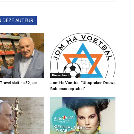
N DEZE AUTEUR
Binnenland
avel sluit na 52 jaar
Jom Ha Voetbal: “Uitspraken Douwe
Bob onacceptabel”