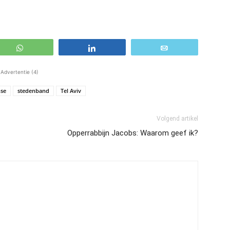
WhatsApp
Share
Email
Advertentie (4)
nse
stedenband
Tel Aviv
Volgend artikel
Opperrabbijn Jacobs: Waarom geef ik?