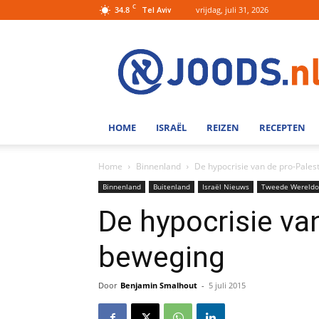
C
34.8
vrijdag, juli 31, 2026
Tel Aviv
Joods.nl:
Nieuws
uit
Joods
Nederland
en
HOME
ISRAËL
REIZEN
RECEPTEN
Israel
Home
Binnenland
De hypocrisie van de pro-Pales
Binnenland
Buitenland
Israël Nieuws
Tweede Wereldo
De hypocrisie va
beweging
Door
Benjamin Smalhout
-
5 juli 2015