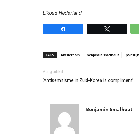
Likoed Nederland
Share
Tweet
TAGS
Amsterdam
benjamin smalhout
palestij
Vorig artikel
‘Antisemitisme in Zuid-Korea is compliment’
Benjamin Smalhout