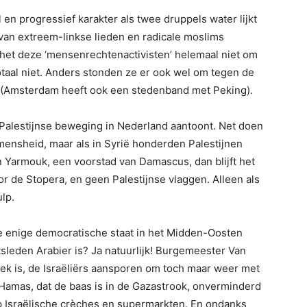
l en progressief karakter als twee druppels water lijkt
an extreem-linkse lieden en radicale moslims
t het deze ‘mensenrechtenactivisten’ helemaal niet om
taal niet. Anders stonden ze er ook wel om tegen de
n (Amsterdam heeft ook een stedenband met Peking).
-Palestijnse beweging in Nederland aantoont. Net doen
mensheid, maar als in Syrië honderden Palestijnen
n Yarmouk, een voorstad van Damascus, dan blijft het
voor de Stopera, en geen Palestijnse vlaggen. Alleen als
ulp.
 de enige democratische staat in het Midden-Oosten
leden Arabier is? Ja natuurlijk! Burgemeester Van
zoek is, de Israëliërs aansporen om toch maar weer met
 Hamas, dat de baas is in de Gazastrook, onverminderd
p Israëlische crèches en supermarkten. En ondanks