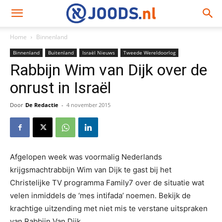
Home
Binnenland
Binnenland
Buitenland
Israël Nieuws
Tweede Wereldoorlog
Rabbijn Wim van Dijk over de
onrust in Israël
Door
De Redactie
-
4 november 2015
Afgelopen week was voormalig Nederlands
krijgsmachtrabbijn Wim van Dijk te gast bij het
Christelijke TV programma Family7 over de situatie wat
velen inmiddels de ‘mes intifada’ noemen. Bekijk de
krachtige uitzending met niet mis te verstane uitspraken
van Rabbijn Van Dijk.