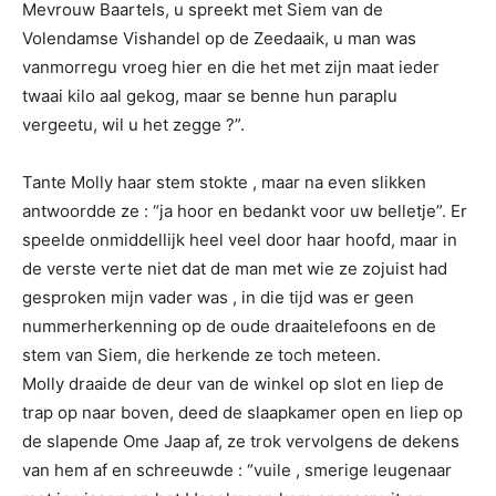
Mevrouw Baartels, u spreekt met Siem van de
Volendamse Vishandel op de Zeedaaik, u man was
vanmorregu vroeg hier en die het met zijn maat ieder
twaai kilo aal gekog, maar se benne hun paraplu
vergeetu, wil u het zegge ?”.
Tante Molly haar stem stokte , maar na even slikken
antwoordde ze : “ja hoor en bedankt voor uw belletje”. Er
speelde onmiddellijk heel veel door haar hoofd, maar in
de verste verte niet dat de man met wie ze zojuist had
gesproken mijn vader was , in die tijd was er geen
nummerherkenning op de oude draaitelefoons en de
stem van Siem, die herkende ze toch meteen.
Molly draaide de deur van de winkel op slot en liep de
trap op naar boven, deed de slaapkamer open en liep op
de slapende Ome Jaap af, ze trok vervolgens de dekens
van hem af en schreeuwde : “vuile , smerige leugenaar