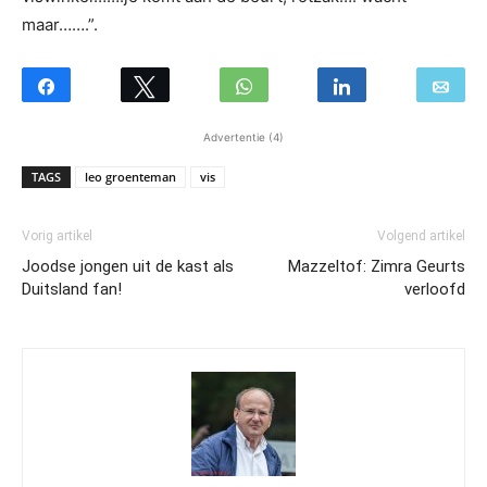
maar…….”.
Advertentie (4)
TAGS
leo groenteman
vis
Vorig artikel
Volgend artikel
Joodse jongen uit de kast als
Mazzeltof: Zimra Geurts
Duitsland fan!
verloofd