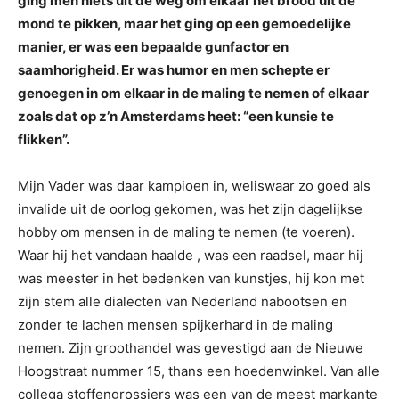
ging men niets uit de weg om elkaar het brood uit de
mond te pikken, maar het ging op een gemoedelijke
manier, er was een bepaalde gunfactor en
saamhorigheid. Er was humor en men schepte er
genoegen in om elkaar in de maling te nemen of elkaar
zoals dat op z’n Amsterdams heet: “een kunsie te
flikken”.
Mijn Vader was daar kampioen in, weliswaar zo goed als
invalide uit de oorlog gekomen, was het zijn dagelijkse
hobby om mensen in de maling te nemen (te voeren).
Waar hij het vandaan haalde , was een raadsel, maar hij
was meester in het bedenken van kunstjes, hij kon met
zijn stem alle dialecten van Nederland nabootsen en
zonder te lachen mensen spijkerhard in de maling
nemen. Zijn groothandel was gevestigd aan de Nieuwe
Hoogstraat nummer 15, thans een hoedenwinkel. Van alle
collega stoffengrossiers was een van de meest markante