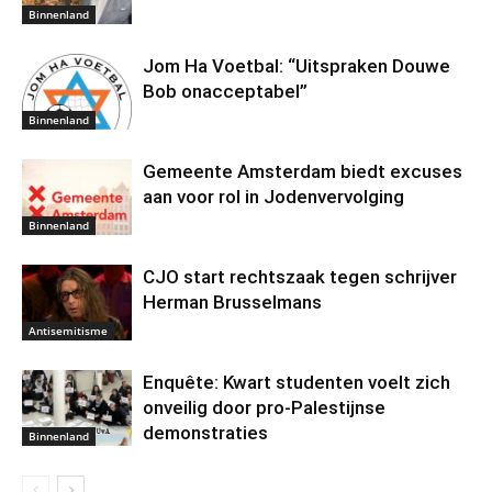
Binnenland
Jom Ha Voetbal: “Uitspraken Douwe
Bob onacceptabel”
Binnenland
Gemeente Amsterdam biedt excuses
aan voor rol in Jodenvervolging
Binnenland
CJO start rechtszaak tegen schrijver
Herman Brusselmans
Antisemitisme
Enquête: Kwart studenten voelt zich
onveilig door pro-Palestijnse
demonstraties
Binnenland