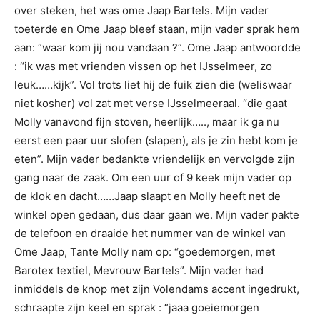
over steken, het was ome Jaap Bartels. Mijn vader
toeterde en Ome Jaap bleef staan, mijn vader sprak hem
aan: “waar kom jij nou vandaan ?”. Ome Jaap antwoordde
: “ik was met vrienden vissen op het IJsselmeer, zo
leuk……kijk”. Vol trots liet hij de fuik zien die (weliswaar
niet kosher) vol zat met verse IJsselmeeraal. “die gaat
Molly vanavond fijn stoven, heerlijk….., maar ik ga nu
eerst een paar uur slofen (slapen), als je zin hebt kom je
eten”. Mijn vader bedankte vriendelijk en vervolgde zijn
gang naar de zaak. Om een uur of 9 keek mijn vader op
de klok en dacht……Jaap slaapt en Molly heeft net de
winkel open gedaan, dus daar gaan we. Mijn vader pakte
de telefoon en draaide het nummer van de winkel van
Ome Jaap, Tante Molly nam op: “goedemorgen, met
Barotex textiel, Mevrouw Bartels”. Mijn vader had
inmiddels de knop met zijn Volendams accent ingedrukt,
schraapte zijn keel en sprak : “jaaa goeiemorgen