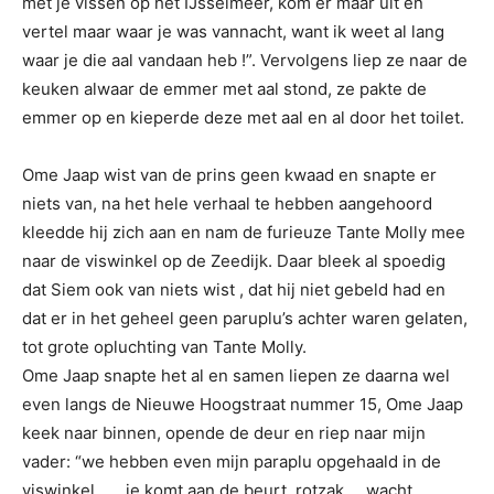
met je vissen op het IJsselmeer, kom er maar uit en
vertel maar waar je was vannacht, want ik weet al lang
waar je die aal vandaan heb !”. Vervolgens liep ze naar de
keuken alwaar de emmer met aal stond, ze pakte de
emmer op en kieperde deze met aal en al door het toilet.
Ome Jaap wist van de prins geen kwaad en snapte er
niets van, na het hele verhaal te hebben aangehoord
kleedde hij zich aan en nam de furieuze Tante Molly mee
naar de viswinkel op de Zeedijk. Daar bleek al spoedig
dat Siem ook van niets wist , dat hij niet gebeld had en
dat er in het geheel geen paruplu’s achter waren gelaten,
tot grote opluchting van Tante Molly.
Ome Jaap snapte het al en samen liepen ze daarna wel
even langs de Nieuwe Hoogstraat nummer 15, Ome Jaap
keek naar binnen, opende de deur en riep naar mijn
vader: “we hebben even mijn paraplu opgehaald in de
viswinkel…….je komt aan de beurt, rotzak…. wacht